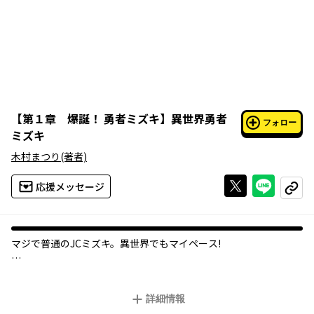
【
第１章 爆誕！ 勇者ミズキ
】
異世界勇者
フォロー
ミズキ
木村まつり
(著者)
Xで投稿する
ライン
応援メッセージ
コピー
マジで普通のJCミズキ。異世界でもマイペース!
ある日いきなり異世界に召喚されたパンピーJC・ミズキ。
どうやら勇者とのことで、最強な上にパートナーの召喚士は超絶
詳細情報
かわいい。