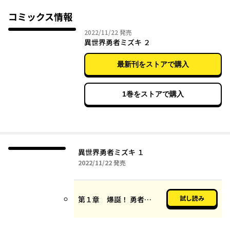
おいおい最高かよ。
魔王? ゆるりといきましょう。
コミックス情報
2022年11月22日
2022/11/22
発売
異世界勇者ミズキ ２
最新刊をストアで購入
1巻をストアで購入
異世界勇者ミズキ １
2022年11月22日
2022/11/22
発売
試し読み
第１章 爆誕！ 勇者ミズキ