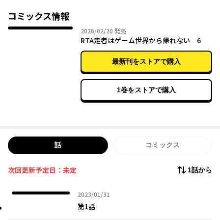
ゲームの世界を誰よりも早くクリアせよ！
コミックス情報
バグ技を駆使して戦う、”””最速”””の異世界ファンタジー!!
2026年02月20日
2026/02/20
発売
RTA走者はゲーム世界から帰れない 6
最新刊をストアで購入
1巻をストアで購入
話
コミックス
次回更新予定日：未定
1話から
2023年01月31日
2023/01/31
第1話