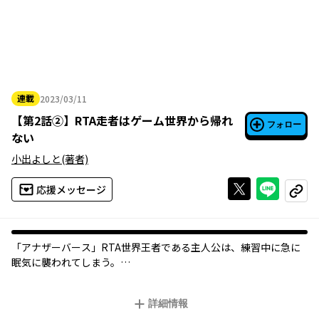
連載
2023/03/11
2023年03月11日
【
第2話②
】
RTA走者はゲーム世界から帰れ
フォロー
ない
小出よしと
(著者)
Xで投稿する
ライン
応援メッセージ
コピー
「アナザーバース」RTA世界王者である主人公は、練習中に急に
眠気に襲われてしまう。
目を覚ますと目の前には見慣れた「アナザーバース」のオープニ
ングが――!?
詳細情報
いつもより体が動くこの神環境なら、RTAするしかない！