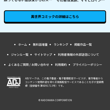
その悪役貴族、ママヒロインが
ーライフ？ 〜引退したはずが成
好きすぎる ～真摯な努力で最強
り行きで美少女ギャルの師匠に
となり不遇な推しキャラ助けま
なったらなぜかめちゃくちゃ懐
くる～
異世界コミック
の詳細はこちら
かれた〜
ホーム
無料話増量
ランキング
掲載作品一覧
ジャンル一覧
サイトマップ
利用者情報の外部送信について
よくあるご質問 / お問い合わせ
利用規約
プライバシーポリシー
ABJマークは、この電子書店・電子書籍配信サービスが、著作権者から
コンテンツ使用許諾を得た正規版配信サービスであることを示す登録商
標（登録番号 第6091713号）です。
© KADOKAWA CORPORATION