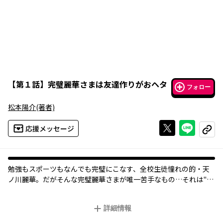
【
第１話
】
完璧麗華さまは友達作りがおヘタ
フォロー
松本陽介
(著者)
Xで投稿する
ライン
応援メッセージ
コピー
勉強もスポーツもなんでも完璧にこなす、全校生徒憧れの的・天
ノ川麗華。だがそんな完璧麗華さまが唯一苦手なもの…それは"頃
川ころな"という変人生徒。麗華さまは完璧を目指すため、頃川さ
んと友達になろうとするのだが……？
詳細情報