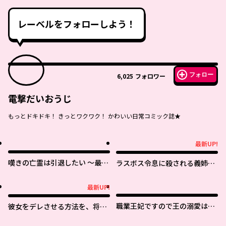
レーベルをフォローしよう！
フォロー
6,025
フォロワー
電撃だいおうじ
もっとドキドキ！ きっとワクワク！ かわいい日常コミック誌★
最新UP!
最新UP!
嘆きの亡霊は引退したい ～最弱
ラスボス令息に殺される義姉で
ハンターによる最強パーティ育
すが、彼を好きになってしまい
成術～
ました。
最新UP!
最新UP!
職業王妃ですので王の溺愛はご
彼女をデレさせる方法を、将来
遠慮願います
結婚する俺だけが知っている