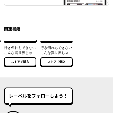
関連書籍
行き倒れもできない
行き倒れもできない
こんな異世界じゃ
こんな異世界じゃ
とくにポイズンしな
２ 迷子の迷子の子
ストアで購入
ストアで購入
い日常編【電子特典
竜ちゃん編【電子特
付き】
典付き】
レーベルをフォローしよう！