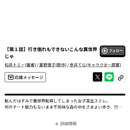
【
第１話
】
行き倒れもできないこんな異世界
フォロー
じゃ
松井トミー
(著者)
/
夏野夜子
(原作)
/
赤井てら
(キャラクター原案)
Xで投稿する
ライン
応援メッセージ
コピー
転んだはずみで異世界転移してしまった女子高生スミレ。
何のチート能力もないまま不気味な森の中をさまよい歩き、行き
倒れ寸前で発見したのは、大怪我を負って倒れていた男だった。
……行き倒れてる場合じゃない!!!
詳細情報
なぜか自分に懐いてくるフィカルとなりゆきで一緒に暮らすこと