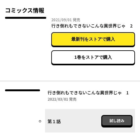
になったスミレだが、極端に無口で無表情なフィカルとのコミュ
ニケーションは手探り状態。
コミックス情報
そのうえ、慣れない異世界生活はカルチャーギャップの連続でー
2021年09月01日
2021/09/01
発売
ー!?
行き倒れもできないこんな異世界じゃ 2
”行き倒れそこねた女子高生”×”謎の行き倒れ男”が贈るツッコミ
最新刊をストアで購入
満載の異世界スローライフ、開幕！
1巻をストアで購入
行き倒れもできないこんな異世界じゃ 1
2021年03月01日
2021/03/01
発売
試し読み
第１話