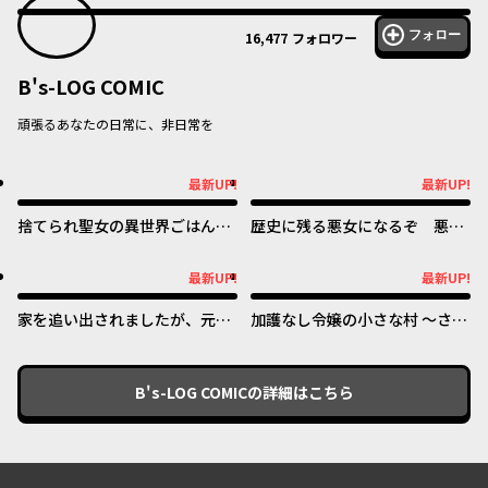
フォロー
16,477
フォロワー
B's-LOG COMIC
頑張るあなたの日常に、非日常を
最新UP!
最新UP!
最新UP!
最新UP!
捨てられ聖女の異世界ごはん
歴史に残る悪女になるぞ 悪役
旅 隠れスキルでキャンピング
令嬢になるほど王子の溺愛は加
カーを召喚しました
速するようです！
最新UP!
最新UP!
最新UP!
最新UP!
家を追い出されましたが、元気
加護なし令嬢の小さな村 ～さ
に暮らしています ~チートな魔
あ、領地運営を始めましょう！
法と前世知識で快適便利なセカ
～
ンドライフ！~
B's-LOG COMIC
の詳細はこちら