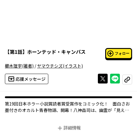
【
第1話
】
ホーンテッド・キャンパス
フォロー
櫛木理宇
(著者)
/
ヤマウチシズ
(イラスト)
Xで投稿する
ライン
応援メッセージ
コピー
第19回日本ホラー小説賞読者賞受賞作をコミック化！ 面白さお
墨付きのオカルト青春物語、開幕！八神森司は、幽霊が「見えて
しまう」体質の大学生。片想いの美少女こよみのために、仕方な
くオカルト研究会に属している。ある日オカ研に、女の顔の形の
詳細情報
染みが、壁に浮き出るという悩みが寄せられ……。