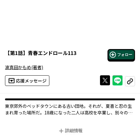
【
第1話
】
青春エンドロール113
フォロー
波真田かもめ
(著者)
Xで投稿する
ライン
応援メッセージ
コピー
東京郊外のベッドタウンにある古い団地。それが、夏喜と忍の生
まれ育った場所だ。18歳になった二人は高校を卒業し、別々の道
に進んだが、時々会っては“いつものやつ”でストレス解消をして
いた。誰にも見せたことがない、お互いしか知らない顔……。し
詳細情報
かし、青春の甘酸っぱい共犯関係は、ついに一線を越えてしまい―
―？