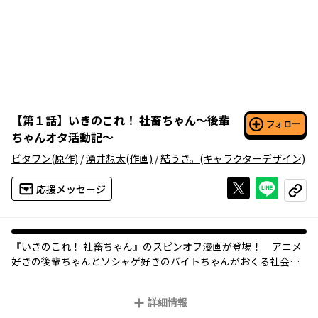
【
第１話
】
いきのこれ！ 社畜ちゃん～後輩
フォロー
ちゃんオタ活動記～
ビタワン
(原作)
/
湧井想太
(作画)
/
結うき。
(キャラクターデザイン)
Xで投稿する
ライン
応援メッセージ
コピー
『いきのこれ！ 社畜ちゃん』のスピンオフ漫画が登場！ アニメ
好きの後輩ちゃんとソシャゲ好きのバイトちゃんがおくる社会人
オタクあるあるの日常コメディ!!
詳細情報