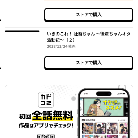
ストアで購入
いきのこれ！ 社畜ちゃん ～後輩ちゃんオタ
活動記～（２）
2018年11月24日
2018/11/24
発売
ストアで購入