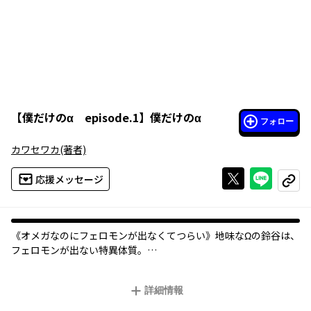
【
僕だけのα episode.1
】
僕だけのα
フォロー
カワセワカ
(著者)
Xで投稿する
ライン
応援メッセージ
コピー
《オメガなのにフェロモンが出なくてつらい――》地味なΩの鈴谷は、
フェロモンが出ない特異体質。
しかしなぜかイケメンα・国峰に発情期中に襲われてしまう。
責任を感じたらしい国峰につきあうことを提案されるが、スペッ
詳細情報
クの差に尻込みし、なかなか承諾できない。
さらには何かと鈴谷に突っかかってくるα・高坂も鈴谷のフェロモ