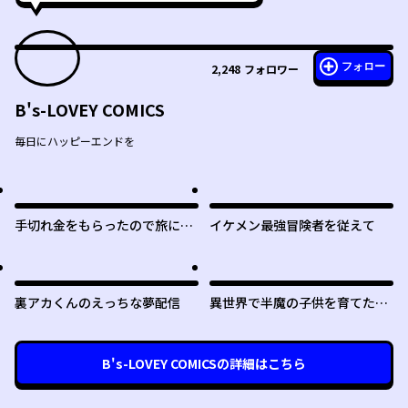
フォロー
2,248
フォロワー
B's-LOVEY COMICS
毎日にハッピーエンドを
手切れ金をもらったので旅に出
イケメン最強冒険者を従えて
ることにした
裏アカくんのえっちな夢配信
異世界で半魔の子供を育てたら
ヤンデレに育った
B's-LOVEY COMICS
の詳細はこちら