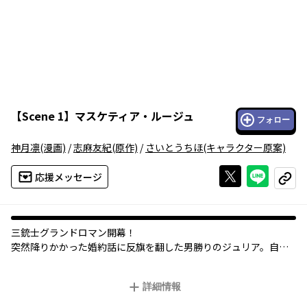
【
Scene 1
】
マスケティア・ルージュ
フォロー
神月凛
(漫画)
/
志麻友紀
(原作)
/
さいとうちほ
(キャラクター原案)
Xで投稿する
ライン
応援メッセージ
コピー
三銃士グランドロマン開幕！
突然降りかかった婚約話に反旗を翻した男勝りのジュリア。自分
の運命は自分で切り開くと家を飛び出し、憧れの銃士になるため
華の都に飛び出したが…
詳細情報