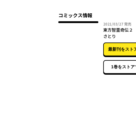
コミックス情報
2021年
2021/03/27
発売
東方智霊奇伝２
さとり
最新刊をスト
1巻をストア