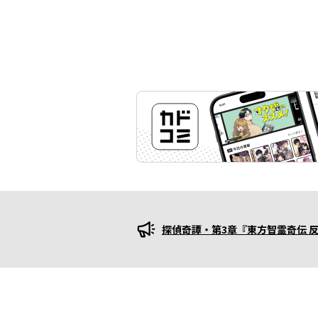
探偵奇譚・第3章『東方智霊奇伝 
プロモーション