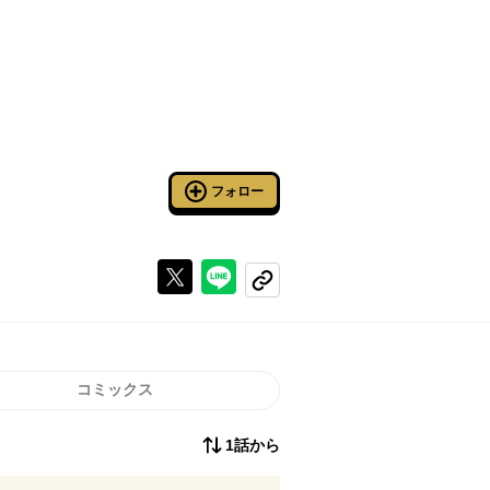
フォロー
Xで投稿する
ラインでシェアする
コピーする
コミックス
1話から