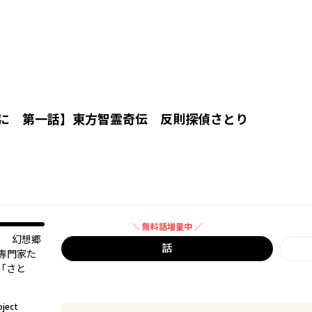
に 第一話
】
東方智霊奇伝 反則探偵さとり
＼ 無料話増量中 ／
！ 幻想郷
無料話増量中
話
専門家た
「さと
ject