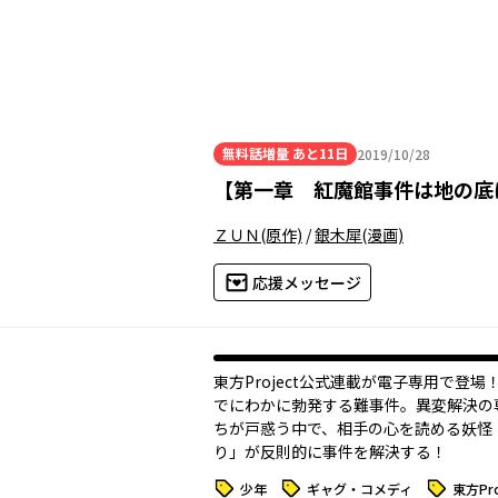
無料話増量
あと11日
2019/10/28
2019年10月28日
【
第一章 紅魔館事件は地の底
ＺＵＮ
(原作)
/
銀木犀
(漫画)
応援メッセージ
東方Project公式連載が電子専用で登場
でにわかに勃発する難事件。異変解決の
ちが戸惑う中で、相手の心を読める妖怪
り」が反則的に事件を解決する――！
タグ
タグ
タグ
少年
ギャグ・コメディ
東方Pro