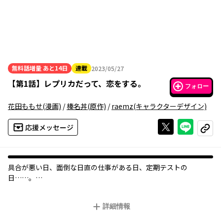
無料話増量
あと14日
連載
2023/05/27
2023年05月27日
【
第1話
】
レプリカだって、恋をする。
フォロー
花田ももせ
(漫画)
/
榛名丼
(原作)
/
raemz
(キャラクターデザイン)
Xで投稿する
ライン
応援メッセージ
コピー
具合が悪い日、面倒な日直の仕事がある日、定期テストの
日……。
彼女が学校に行くのが億劫な日に、私は呼び出される。
愛川素直という少女の分身体、便利な身代わり、それが私。
詳細情報
姿形は全く同じでも、性格はちょっと違うんだけど。
自由に出歩くことはできない、明日の予定だって立てられない、