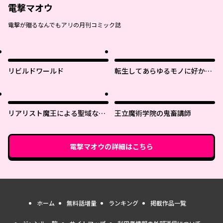
電撃マオウ
電撃が贈るなんでもアリの月刊コミック誌
リビルドワールド
転生してあらゆるモノに好かれ
ながら異世界で好きな事をして
生きて行く
リアリスト魔王による聖域なき
王立魔術学院の鬼畜講師
異世界改革
電撃マオウ
の詳細はこちら
ホーム
無料話増量
ランキング
掲載作品一覧