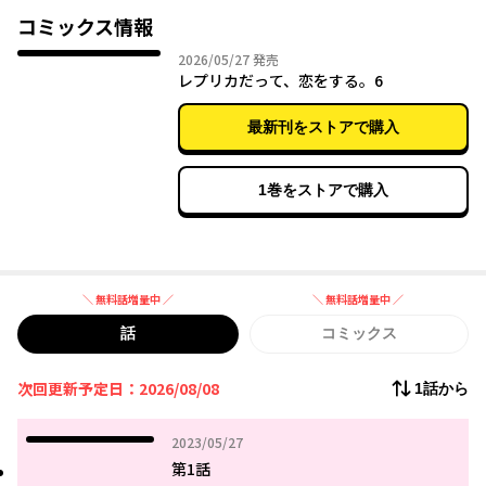
オリジナルのために働くのが使命のレプリカ。
コミックス情報
だったはずなのに、恋をしてしまったんだ。
2026年05月27日
2026/05/27
発売
レプリカだって、恋をする。6
海沿いの街で巻き起こる、とっても純粋で、
ちょっぴり不思議な“はじめて”の青春ラブストーリー。
最新刊をストアで購入
1巻をストアで購入
＼ 無料話増量中 ／
＼ 無料話増量中 ／
無料話増量中
無料話増量中
話
コミックス
次回更新予定日：2026/08/08
1話から
2023年05月27日
2023/05/27
第1話