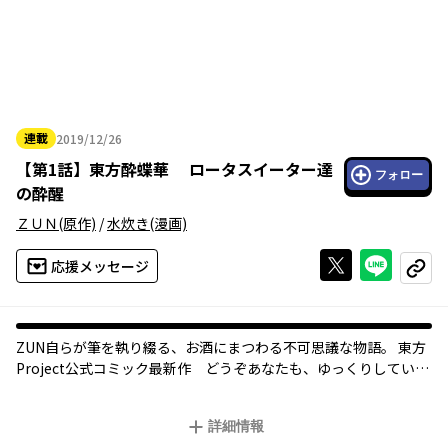
連載
2019/12/26
2019年12月26日
【
第1話
】
東方酔蝶華 ロータスイーター達
フォロー
の酔醒
ＺＵＮ
(原作)
/
水炊き
(漫画)
Xで投稿する
ライン
応援メッセージ
コピー
ZUN自らが筆を執り綴る、お酒にまつわる不可思議な物語。 東方
Project公式コミック最新作 どうぞあなたも、ゆっくりしていっ
て下さいよ。
（コンプエース連載中の本作を掲載から１ヶ月後に無料公開
詳細情報
中！）