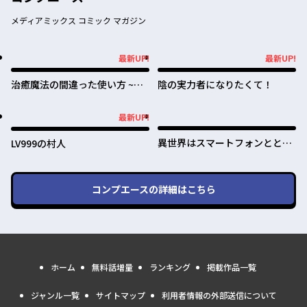
メディアミックス コミック マガジン
最新UP!
最新UP!
最新UP!
最新UP!
治癒魔法の間違った使い方 ~戦
陰の実力者になりたくて！
場を駆ける回復要員~
最新UP!
最新UP!
異世界はスマートフォンととも
LV999の村人
に。
コンプエース
の詳細はこちら
ホーム
無料話増量
ランキング
掲載作品一覧
ジャンル一覧
サイトマップ
利用者情報の外部送信について