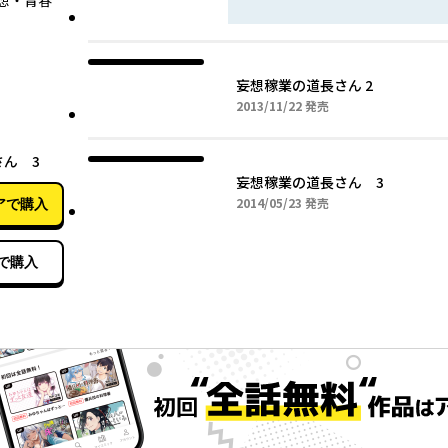
想・青春
妄想稼業の道長さん 2
2013年11月22日
2013/11/22
発売
05月23日
ん 3
妄想稼業の道長さん 3
2014年05月23日
2014/05/23
発売
アで購入
で購入