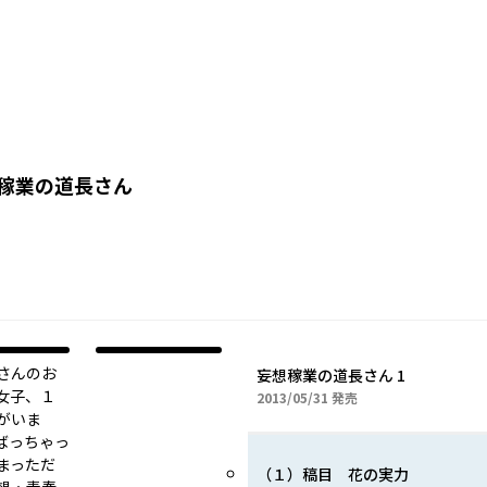
稼業の道長さん
長さんのお
妄想稼業の道長さん 1
女子、１
2013年05月31日
2013/05/31
発売
がいま
ばっちゃっ
まっただ
（１）稿目 花の実力