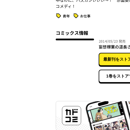
中なのに、ハズカシぃぃぃ～！ 赤面妄
コメディ！
タグ
タグ
青年
お仕事
コミックス情報
2014年
2014/05/23
発売
妄想稼業の道長さ
最新刊をスト
1巻をストア