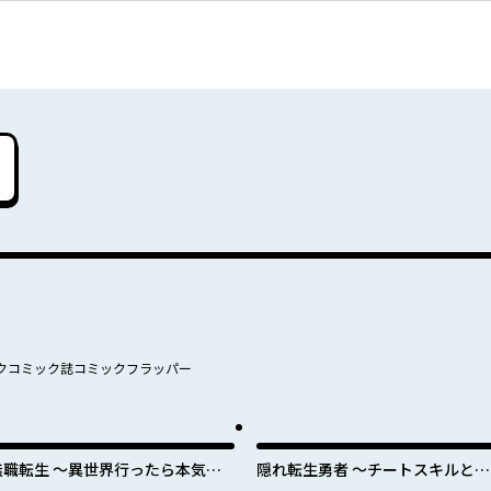
クコミック誌コミックフラッパー
無職転生 ～異世界行ったら本気だ
隠れ転生勇者 ～チートスキルと勇