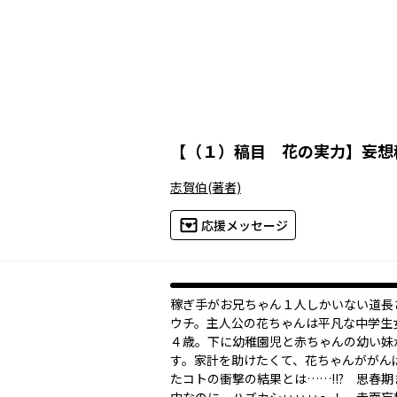
【
（１）稿目 花の実力
】
妄想
志賀伯
(著者)
応援メッセージ
――稼ぎ手がお兄ちゃん１人しかいない道
ウチ。主人公の花ちゃんは平凡な中学生
４歳。下に幼稚園児と赤ちゃんの幼い妹
す。家計を助けたくて、花ちゃんががん
たコトの衝撃の結果とは……!!? 思春期