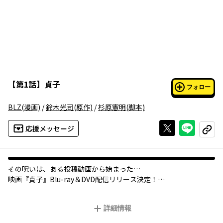
【
第1話
】
貞子
フォロー
BLZ
(漫画)
/
鈴木光司
(原作)
/
杉原憲明
(脚本)
Xで投稿する
ライン
応援メッセージ
コピー
その呪いは、ある投稿動画から始まった…
映画『貞子』Blu-ray＆DVD配信リリース決定！
2019年10月11日（金）
詳細情報
レンタル・デジタル配信開始！