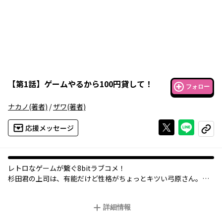
【
第1話
】
ゲームやるから100円貸して！
フォロー
ナカノ
(著者)
/
ザワ
(著者)
Xで投稿する
ライン
応援メッセージ
コピー
レトロなゲームが繋ぐ8bitラブコメ！
杉田君の上司は、有能だけど性格がちょっとキツい弓原さん。あ
る日、杉田君が静かにお昼を食べようとして見つけたレトロな喫
茶店「デットコピー」に入ると、昔懐かしいゲームが遊べるテー
詳細情報
ブル筐体で遊ぶ女性を見かけて…！？ 有名レトロゲームの「デッ
ドコピー（海賊版）」が繋ぐラブコメディ！