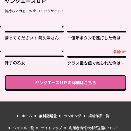
ヤングエースＵＰ
気持ちアガる、Webコミックサイト！
帰ってください！ 阿久津さん
一億年ボタンを連打した俺は、
気付いたら最強になっていた ～
落第剣士の学院無双～
最新UP!
最新UP!
針子の乙女
クラス最安値で売られた俺は、
実は最強パラメーター
ヤングエースＵＰ
の詳細はこちら
ホーム
無料話増量
ランキング
掲載作品一覧
ジャンル一覧
サイトマップ
利用者情報の外部送信について