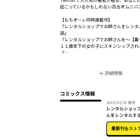
Twitterで大人気の著者が贈る、あなた
起こっているかもしれない百合オムニバ
【もちオーレ同時連載作】
『レンタルショップでお姉さんをレンタ
話』
『レンタルショップでお姉さんを～【裏
１１歳年下の女の子にスキンシップされ
『…
詳細情報
コミックス情報
2019年
2019/02/25
発売
レンタルショッ
んをレンタルす
最新刊をスト