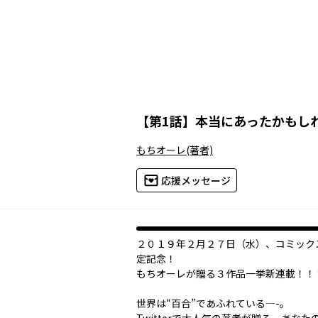
【
第1話
】
本当にあったかもし
もちオーレ
(著者)
応援メッセージ
２０１９年２月２７日（水）、コミック
定記念！
もちオーレが贈る３作品一挙新連載！！
世界は“百合”であふれている―-。