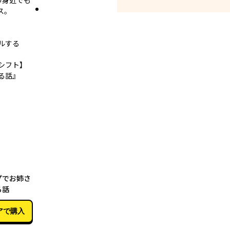
の身近でも
ス。
ルする
シフト】
る話』
02月25日
プでお姉さ
る話
アで購入