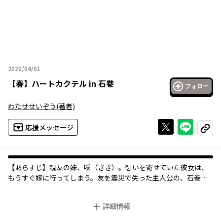
2020/04/01
2020年04月01日
【
春
】
ハートカクテル in 石巻
フォロー
わたせせいぞう
(著者)
Xで投稿する
ライン
応援メッセージ
コピー
【あらすじ】親友の妹、咲（さき）。想いを寄せていた彼女は、
もうすぐ嫁に行ってしまう。友を震災で失った主人公の、石巻で
のハートカクテルワールド！
変わってしまうもの、変わらぬもの。街も人の心もそれぞれだ。
詳細情報
想い続ける2人の心はやがて幸せの予感に繋がってゆく…。
●プロフィール：1945年神戸市生まれ、生後間もなく北九州市小