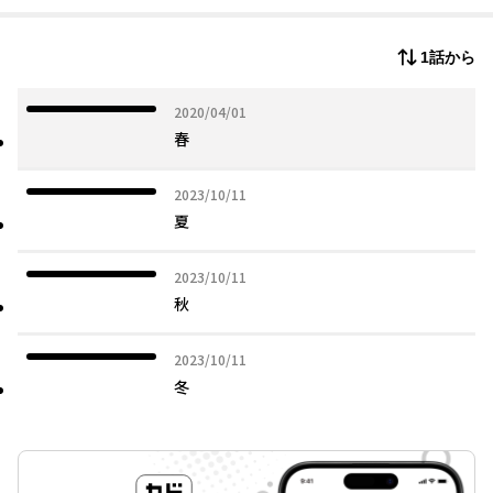
倉に移り住み小倉高校から早稲田大学へ。法学部卒業後サラリー
マン生活を送りながらコミックの創作活動を始め、1983年代表作
1話から
ハートカクテルの連載開始。2年後作家活動一本に。第33回文春漫
画賞受賞。現在講談社モーニングで「Telephone」、サンデー毎
日グラビア「あの頃ボクらは若かった」、コミック乱に「月之介
2020年04月01日
2020/04/01
狂詩曲」連載中。季刊ぴあの表紙イラスト、企業、自治体の広告
春
を多く手がける。神奈川大学特任教授。
公式ホームページ http://www.apple-farm.co.jp
2023年10月11日
2023/10/11
オフィシャルブログ 「SEIZO STATION」
夏
2023年10月11日
2023/10/11
秋
2023年10月11日
2023/10/11
冬