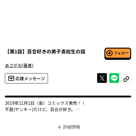
【
第1話
】
百合好きの男子高校生の話
フォロー
あさがお
(著者)
Xで投稿する
ライン
応援メッセージ
コピー
2019年11月1日（金）コミックス発売！！
不良(ヤンキー)だけど、百合が好き。
Twitter発! 女子×女子を愛するヤンキー男子のギャップコメデ
ィ！！
詳細情報
ヤンキーの杉川くんは、冴えない同級生・須原が推しの百合絵
師・夢見ピリカ先生と知り――。