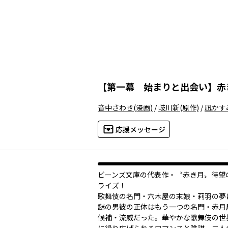
【
第一幕 始まりと出会い
】
赤
音中さわき
(漫画)
/
岐川新
(原作)
/
凪かす
応援メッセージ
ビーンズ文庫の代表作・〝赤き月〟待望
ライズ！
歌舞伎の名門・六木屋の末娘・莉羽の夢
謎の男――彼の正体はもう一つの名門・赤
候補・流威だった。華やかな歌舞伎の世