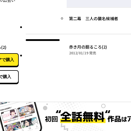
の出会い
第二幕 三人の襲名候補者
01月19日
赤き月の廻るころ(2)
2)
2012年01月19日
2012/01/19
発売
アで購入
で購入