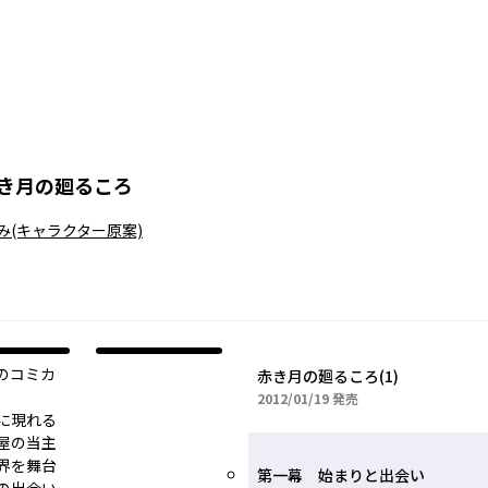
き月の廻るころ
み
(キャラクター原案)
のコミカ
赤き月の廻るころ(1)
2012年01月19日
2012/01/19
発売
に現れる
月屋の当主
界を舞台
第一幕 始まりと出会い