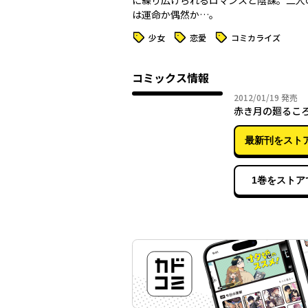
に繰り広げられるロマンスと陰謀。二人
は運命か偶然か…。
タグ
タグ
タグ
少女
恋愛
コミカライズ
コミックス情報
2012年
2012/01/19
発売
赤き月の廻るころ(
最新刊をスト
1巻をストア