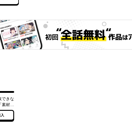
取できな
「素材採
とパワハ
購入
錬金術師
属魔導
でスロー