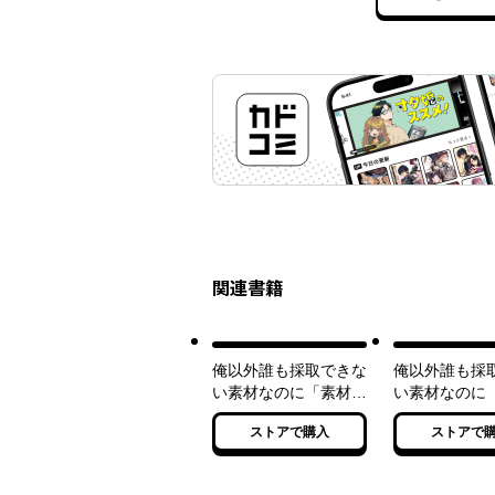
関連書籍
俺以外誰も採取できな
俺以外誰も採
い素材なのに「素材採
い素材なのに
取率が低い」とパワハ
取率が低い」
ストアで購入
ストアで
ラする幼馴染錬金術師
ラする幼馴染
と絶縁した専属魔導
と絶縁した専
士、辺境の町でスロー
士、辺境の町