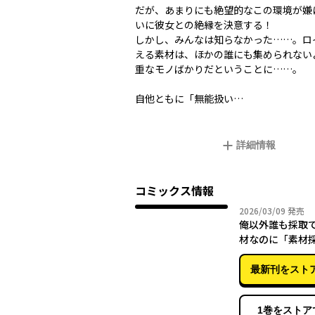
だが、あまりにも絶望的なこの環境が嫌
いに彼女との絶縁を決意する！
しかし、みんなは知らなかった……。ロ
える素材は、ほかの誰にも集められない
重なモノばかりだということに……。
自他ともに「無能扱い…
詳細情報
コミックス情報
2026年
2026/03/09
発売
俺以外誰も採取
材なのに「素材
い」とパワハラ
錬金術師と絶縁
最新刊をスト
導士、辺境の町
イフを送りたい。
1巻をストア