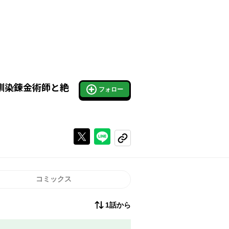
馴染錬金術師と絶
フォロー
Xで投稿する
ラインでシェアする
コピーする
コミックス
1話から