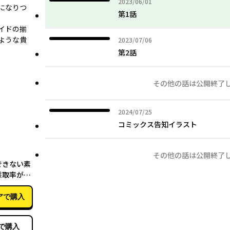
2023年06月01日
2023/06/01
になりつ
第1話
イドの揃
ような貴
2023年07月06日
2023/07/06
第2話
その他の話は公開終了
2024年07月25日
2024/07/25
コミックス告知イラスト
03月09日
その他の話は公開終了
できない素
採取率が低
する幼馴染
した専属魔
アで購入
でスローラ
 5
で購入