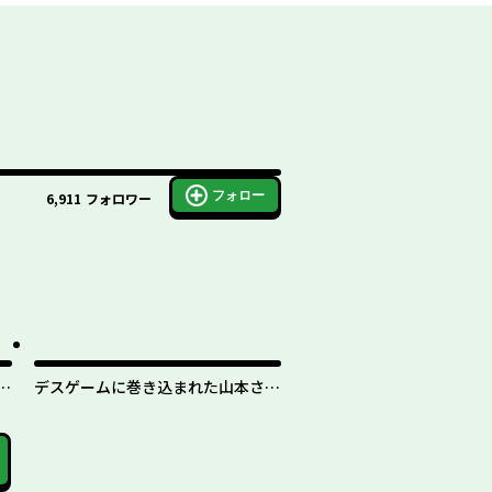
フォロー
6,911
フォロワー
デスゲームに巻き込まれた山本さ
い
ん、気ままにゲームバランスを崩壊
させる