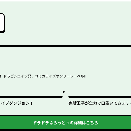
たい。２
 ドラゴンエイジ発、コミカライズオンリーレーベル!!
ライブダンジョン！
完璧王子が全力で口説いてきます
※呪いによる求愛はご遠慮くださ
ドラドラふらっと♭
の詳細はこちら