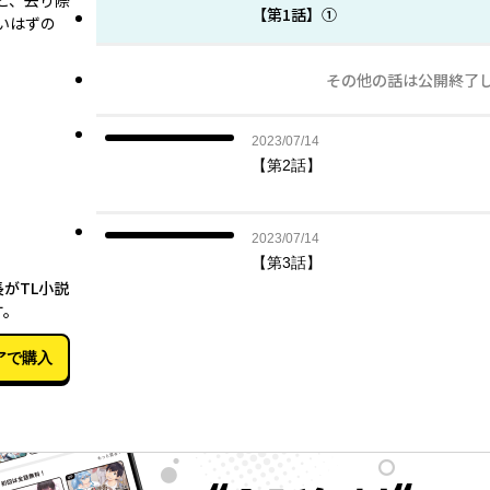
と、去り際
【第1話】①
いはずの
』
その他の話は公開終了
2023年07月14日
2023/07/14
【第2話】
2023年07月14日
2023/07/14
【第3話】
12月15日
がTL小説
す。
アで購入