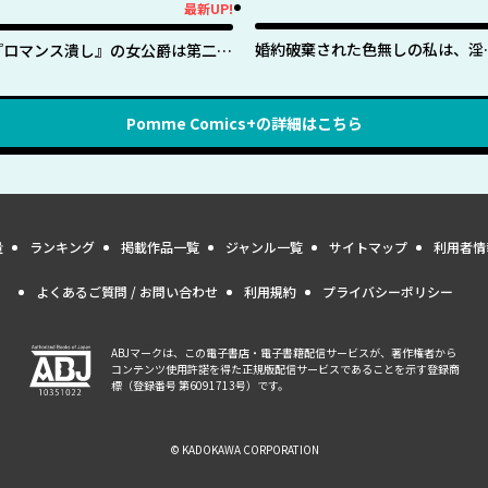
最新UP!
新UP!
婚約破棄された色無しの私は、淫
『ロマンス潰し』の女公爵は第二王
に呪われし英雄の色に染まる
子の執着愛に気付かない
Pomme Comics+
の詳細はこちら
量
ランキング
掲載作品一覧
ジャンル一覧
サイトマップ
利用者情
よくあるご質問 / お問い合わせ
利用規約
プライバシーポリシー
ABJマークは、この電子書店・電子書籍配信サービスが、著作権者から
コンテンツ使用許諾を得た正規版配信サービスであることを示す登録商
標（登録番号 第6091713号）です。
© KADOKAWA CORPORATION