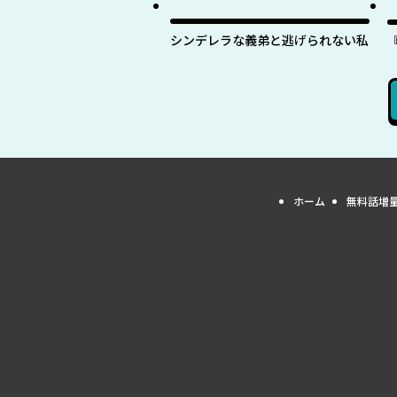
最
シンデレラな義弟と逃げられない私
ホーム
無料話増