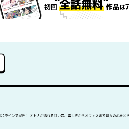
ュ)…現代の2ラインで展開！ オトナが濡れる甘い恋。異世界からオフィスまで貴女の心を