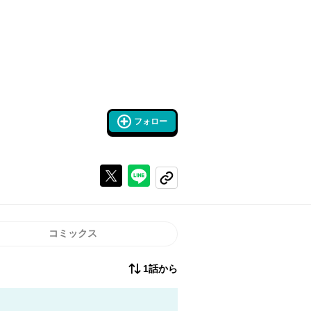
フォロー
Xで投稿する
ラインでシェアする
コピーする
コミックス
1話から