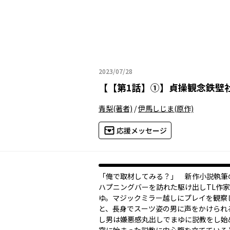
2023/07/28
2023年07月28日
【
【第1話】①
】
貞操観念鉄壁
青梨
(著者)
/
伊馬しじま
(原作)
応援メッセージ
「俺で取材してみる？」 新作小説執筆
ハプニングバーを訪れた駆け出しTL作
ゆ。マジックミラー越しにプレイを観察
と、長身でスーツ姿の男に声をかけられ
し男は嫌悪感丸出しでまゆに説教をし始め