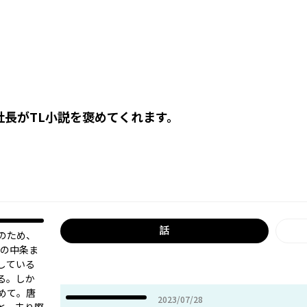
社長がTL小説を褒めてくれます。
話
のため、
家の中条ま
している
る。しか
て――。唐
2023年07月28日
2023/07/28