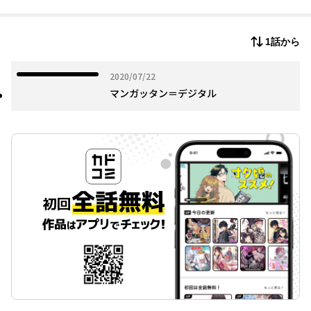
福岡県出身。うお座。Ａ型。
ティーンズラブ漫画を中心に携帯・WEBコミックを多数発表。
「高梨くんの半分はサドでできています(原案すみれ)」「アブノー
1話から
マル・スイッチ(原作かのこ)」「溺愛デイズ(槇原まき)」ほか。
「まんが甲子園」出場ペン児。現OG審査員。
地元九州を盛り上げようと2017年「九州コミティア」発足、代
2020年07月22日
2020/07/22
表。
マンガッタン＝デジタル