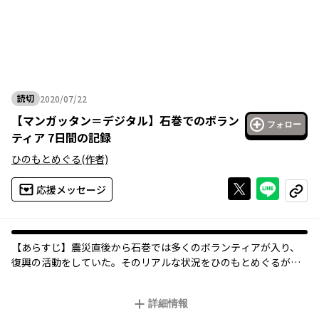
読切
2020/07/22
2020年07月22日
【
マンガッタン＝デジタル
】
石巻でのボラン
フォロー
ティア 7日間の記録
ひのもとめぐる
(作者)
Xで投稿する
ライン
応援メッセージ
コピー
【あらすじ】震災直後から石巻では多くのボランティアが入り、
復興の活動をしていた。そのリアルな状況をひのもとめぐるが漫
画レポートする。
●プロフィール：2003年「ないしょのフォトグラフ」で少女まん
詳細情報
が家デビュー。