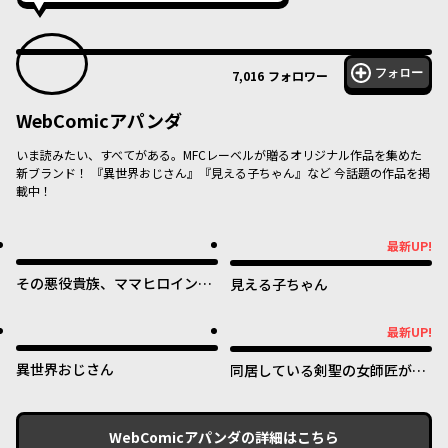
フォロー
7,016
フォロワー
WebComicアパンダ
いま読みたい、すべてがある。MFCレーベルが贈るオリジナル作品を集めた
新ブランド！ 『異世界おじさん』『見える子ちゃん』など 今話題の作品を掲
載中！
最新UP!
最新UP!
その悪役貴族、ママヒロインが
見える子ちゃん
好きすぎる ～真摯な努力で最強
となり不遇な推しキャラ助けま
最新UP!
最新UP!
くる～
異世界おじさん
同居している剣聖の女師匠が可
愛すぎて毎日幸せです
WebComicアパンダ
の詳細はこちら