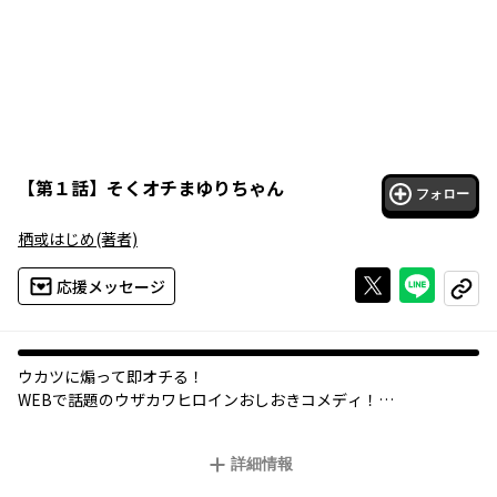
【
第１話
】
そくオチまゆりちゃん
フォロー
栖或はじめ
(著者)
Xで投稿する
ライン
応援メッセージ
コピー
ウカツに煽って即オチる！
WEBで話題のウザカワヒロインおしおきコメディ！
まゆりちゃんとの何気ない日常――それは、ウザ絡みとおしおきの仁
義なきぶつかり合い！
詳細情報
※作品内の二人のやりとりは特殊な関係性でのみ許されるもので