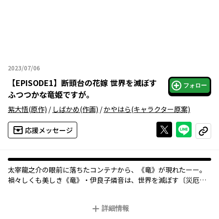
2023/07/06
2023年07月06日
【
EPISODE1
】
断頭台の花嫁 世界を滅ぼす
フォロー
ふつつかな竜姫ですが。
紫大悟
(原作)
/
しばかめ
(作画)
/
かやはら
(キャラクター原案)
Xで投稿する
ライン
応援メッセージ
コピー
太宰龍之介の眼前に落ちたコンテナから、《竜》が現れたーー。
禍々しくも美しき《竜》・伊良子燐音は、世界を滅ぼす〔災厄〕
として
死刑を宣告され、移送されていた。
詳細情報
しかし運命のいたずらか、