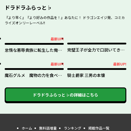
ドラドラふらっと♭
『より早く』『より好みの作品を！』あなたに！ ドラゴンエイジ発、コミカ
ライズオンリーレーベル!!
最新UP!
最新UP!
完璧王子が全力で口説いてきま
怠惰な悪辱貴族に転生した俺、
す ※呪いによる求愛はご遠慮く
シナリオをぶっ壊したら規格外
ださい
の魔力で最凶になった
最新UP!
最新UP!
最新UP!
最新UP!
魔石グルメ 魔物の力を食べた
騎士爵家 三男の本懐
オレは最強！
ドラドラふらっと♭
の詳細はこちら
ホーム
無料話増量
ランキング
掲載作品一覧