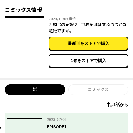
《竜》の少女は少年と奇跡の邂逅を果たし、運命は
大きく変わろうとしていた。
コミックス情報
2024年10月09日
2024/10/09
発売
断頭台の花嫁 2 世界を滅ぼすふつつかな
竜姫ですが。
最新刊をストアで購入
1巻をストアで購入
話
コミックス
1話から
2023年07月06日
2023/07/06
EPISODE1