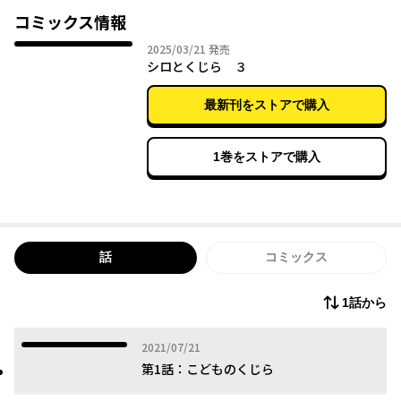
コミックス情報
ニートと園児、ちぐはぐほほえまコメディ。
2025年03月21日
2025/03/21
発売
シロとくじら ３
最新刊をストアで購入
1巻をストアで購入
話
コミックス
1話から
2021年07月21日
2021/07/21
第1話：こどものくじら