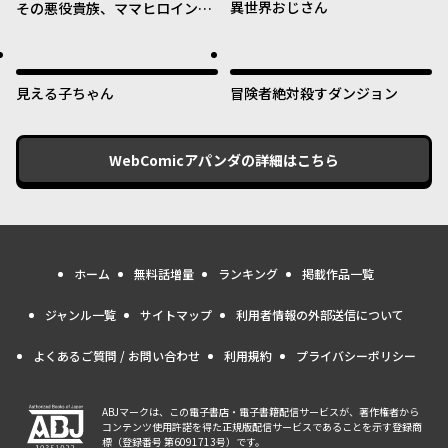
異世界おじさん
その悪役貴族、ママヒロインが
好きすぎる ～真摯な努力で最強
となり不遇な推しキャラ助けま
くる～
見える子ちゃん
冒険者絶対殺すダンジョン
WebComicアパンダ
の詳細はこちら
ホーム
無料話増量
ランキング
掲載作品一覧
ジャンル一覧
サイトマップ
利用者情報の外部送信について
よくあるご質問 / お問い合わせ
利用規約
プライバシーポリシー
ABJマークは、この電子書店・電子書籍配信サービスが、著作権者から
コンテンツ使用許諾を得た正規版配信サービスであることを示す登録商
標（登録番号 第6091713号）です。