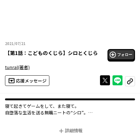
2021/07/21
2021年07月21日
【
第1話：こどものくじら
】
シロとくじら
フォロー
tunral
(著者)
Xで投稿する
ライン
応援メッセージ
コピー
寝て起きてゲームをして、また寝て。
自堕落な生活を送る無職ニートの“シロ”。
そんな彼の元に、とある事情で姉の息子の“くじら”がやってく
る。
詳細情報
最初は、幼稚園に通うまだ幼いくじらにとまどいつつも、二人の
間には不思議な心地よさが――。