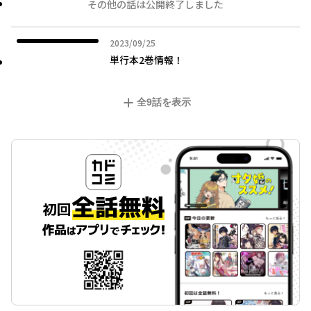
その他の話は公開終了しました
2023年09月25日
2023/09/25
単行本2巻情報！
全
9
話を表示