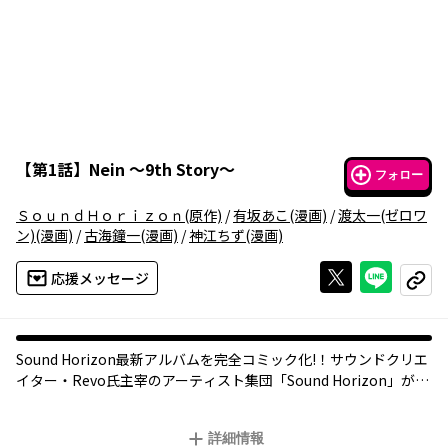
【
第1話
】
Nein ～9th Story～
フォロー
ＳｏｕｎｄＨｏｒｉｚｏｎ
(原作)
/
有坂あこ
(漫画)
/
渡太一(ゼロワ
ン)
(漫画)
/
古海鐘一
(漫画)
/
神江ちず
(漫画)
Xで投稿する
ライン
応援メッセージ
コピー
Sound Horizon最新アルバムを完全コミック化!！サウンドクリエ
イター・Revo氏主宰のアーティスト集団「Sound Horizon」が描
いてきた数々の地平線。それらにまつわる“if”の物語を紡いだ最新
アルバム「Nein」を、気鋭の作家たちがオムニバス形式で描いて
詳細情報
いく———！