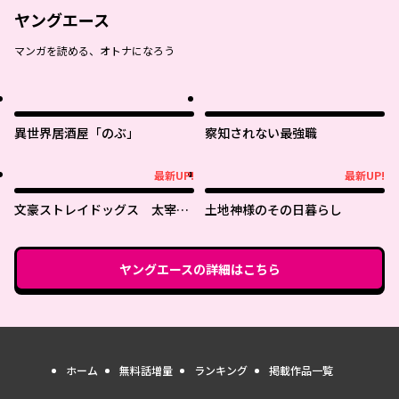
ヤングエース
マンガを読める、オトナになろう
異世界居酒屋「のぶ」
察知されない最強職
最新UP!
最新UP!
最新UP!
最新UP!
文豪ストレイドッグス 太宰を
土地神様のその日暮らし
拾った日
ヤングエース
の詳細はこちら
ホーム
無料話増量
ランキング
掲載作品一覧