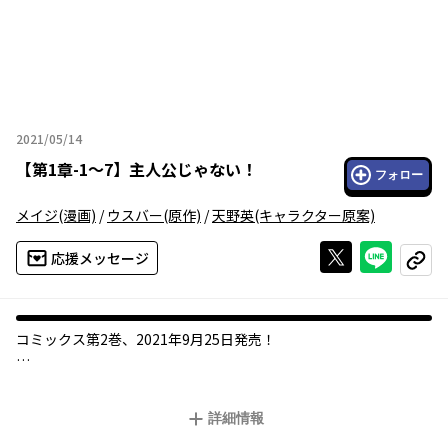
2021/05/14
2021年05月14日
【
第1章-1～7
】
主人公じゃない！
フォロー
メイジ
(漫画)
/
ウスバー
(原作)
/
天野英
(キャラクター原案)
Xで投稿する
ライン
応援メッセージ
コピー
コミックス第2巻、2021年9月25日発売！
女の子をかばって車に轢かれた「俺」は昔やりこんでいたRPGの
キャラクター「レクス」に転生していた。
詳細情報
レクスは器用貧乏を極めた、いわゆる「序盤のお助けキャラ」。
「何でよりにもよってレクスなんだよ！！」