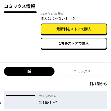
そんな「俺」の絶叫などお構いなしにハードモードなイベントが
コミックス情報
次々と襲い掛かってきて…？
2023年11月25日
2023/11/25
発売
主人公じゃない！（５）
ゲーム知識はフル活用！
抜け道、小技なんでもござれの最不遇キャラによる異世界攻略、
最新刊をストアで購入
開幕！！
1巻をストアで購入
話
コミックス
1話から
2021年05月14日
2021/05/14
第1章-1～7