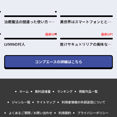
治癒魔法の間違った使い方 ~戦
異世界はスマートフォンととも
場を駆ける回復要員~
に。
最新UP!
最新UP!
最新UP!
最新UP!
LV999の村人
敗けサキュ×リリアの美味なる
夜
コンプエース
の詳細はこちら
ホーム
無料話増量
ランキング
掲載作品一覧
ジャンル一覧
サイトマップ
利用者情報の外部送信について
よくあるご質問 / お問い合わせ
利用規約
プライバシーポリシー