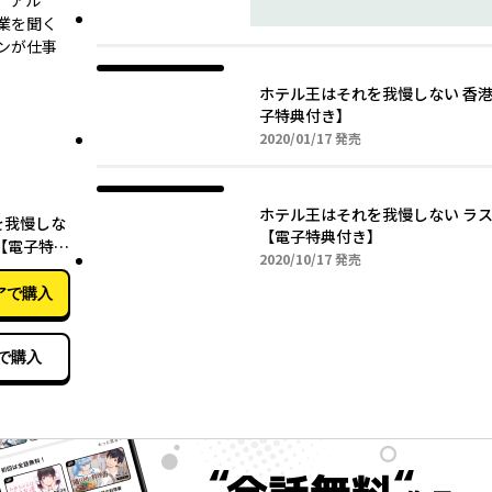
。アル
業を聞く
ンが仕事
ホテル王はそれを我慢しない 香
子特典付き】
2020年01月17日
2020/01/17
発売
10月17日
ホテル王はそれを我慢しない ラ
を我慢しな
【電子特典付き】
【電子特典
2020年10月17日
2020/10/17
発売
アで購入
で購入