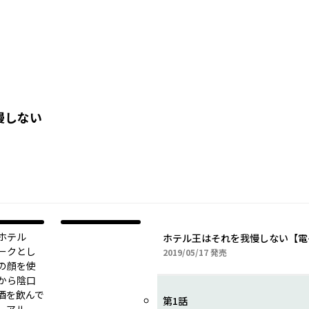
慢しない
ホテル
ホテル王はそれを我慢しない【電
ークとし
2019年05月17日
2019/05/17
発売
の顔を使
から陰口
酒を飲んで
第1話