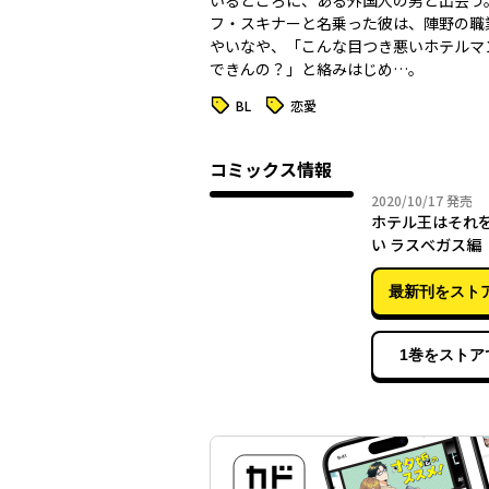
いるところに、ある外国人の男と出会う
フ・スキナーと名乗った彼は、陣野の職
やいなや、「こんな目つき悪いホテルマ
できんの？」と絡みはじめ…。
タグ
タグ
BL
恋愛
コミックス情報
2020年
2020/10/17
発売
ホテル王はそれ
い ラスベガス編
付き】
最新刊をスト
1巻をストア