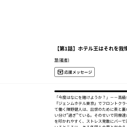
【
第1話
】
ホテル王はそれを我
慧
(著者)
応援メッセージ
「今度はなにを賭けようか？」－－高級
『ジェンムホテル東京』でフロントクラ
て働く陣野健人は、出世のために表と裏
い分け"過ぎ"ている。そのせいで同僚達
を叩かれやすく、ストレス発散にバーで