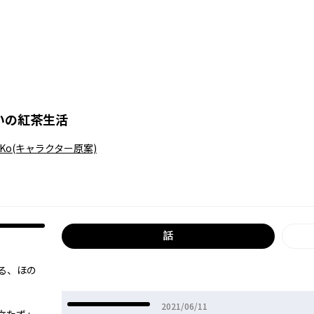
いの紅茶生活
aKo
(キャラクター原案)
話
る、ほの
2021年06月11日
2021/06/11