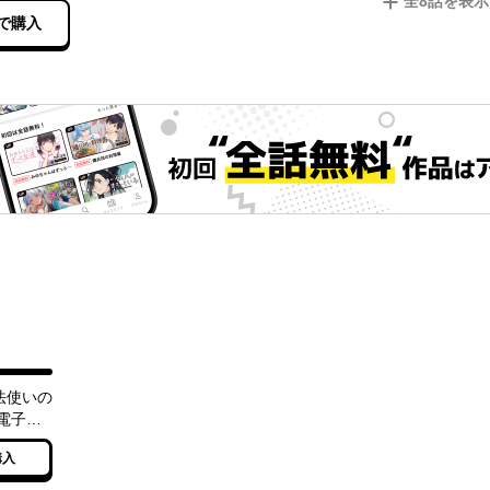
全
8
話を表示
で購入
法使いの
電子特
購入