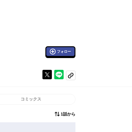
フォロー
Xで投稿する
ラインでシェアする
コピーする
コミックス
1話から