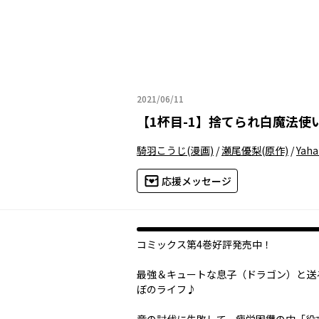
2021/06/11
2021年06月11日
【
1杯目-1
】
捨てられ白魔法使
騎羽こうじ
(漫画)
/
瀬尾優梨
(原作)
/
Yah
応援メッセージ
コミックス第4巻好評発売中！
最強＆キュートな息子（ドラゴン）と送
ぼのライフ♪