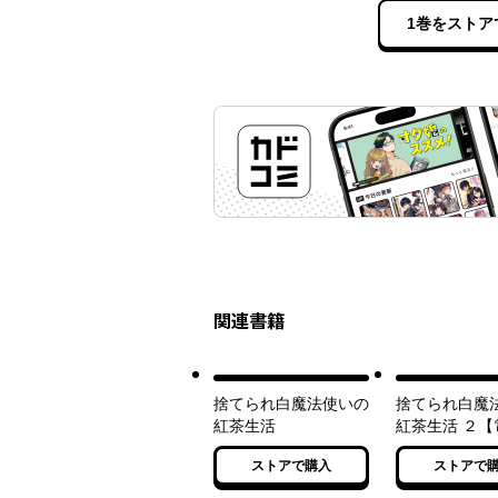
1巻をストア
関連書籍
捨てられ白魔法使いの
捨てられ白魔
紅茶生活
紅茶生活 ２【
典付き】
ストアで購入
ストアで