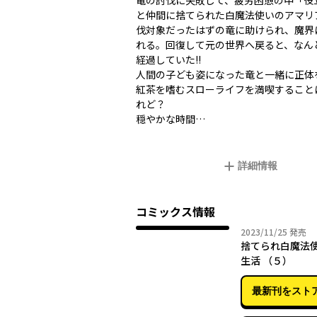
竜の討伐に失敗して、疲労困憊の中「役
と仲間に捨てられた白魔法使いのアマリ
伐対象だったはずの竜に助けられ、魔界
れる。回復して元の世界へ戻ると、なんと
経過していた!!
人間の子ども姿になった竜と一緒に正体
紅茶を嗜むスローライフを満喫すること
れど――？
穏やかな時間…
詳細情報
コミックス情報
2023年
2023/11/25
発売
捨てられ白魔法
生活 （５）
最新刊をスト