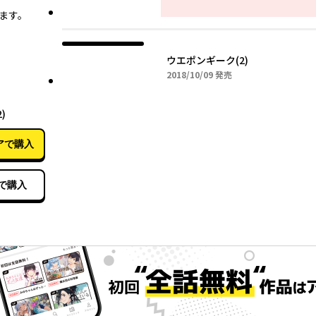
。
ます。
ウエポンギーク(2)
2018年10月09日
2018/10/09
発売
10月09日
)
アで購入
で購入