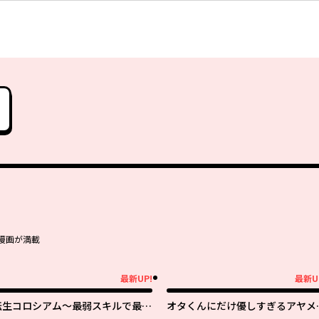
漫画が満載
最新UP!
最新U
新UP!
最新UP!
転生コロシアム～最弱スキルで最強
オタくんにだけ優しすぎるアヤメ