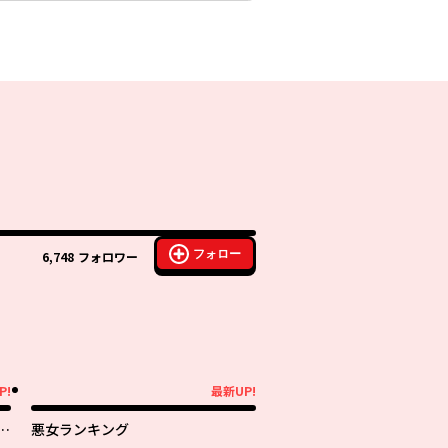
フォロー
6,748
フォロワー
P!
最新UP!
最新UP!
さ
悪女ランキング