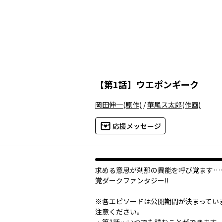
【
第1話
】
ウエポンギーク
岡田伸一
(原作)
/
華尾ス太郎
(作画)
応援メッセージ
求める意思が刹那の異能を呼び覚ます…
覚ダークファンタジー!!
※各エピソードは公開期間が決まってい
注意ください。