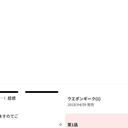
…！ 超感
ウエポンギーク(1)
2018年04月09日
2018/04/09
発売
ますのでご
第1話