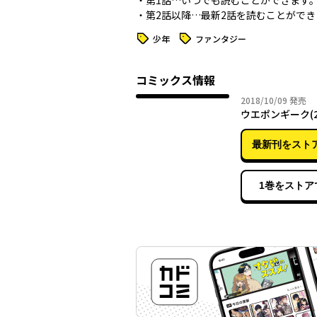
・第1話…いつでも読むことができます
・第2話以降…最新2話を読むことができ
タグ
タグ
少年
ファンタジー
コミックス情報
2018年
2018/10/09
発売
ウエポンギーク(2
最新刊をスト
1巻をストア