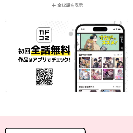
全
12
話を表示