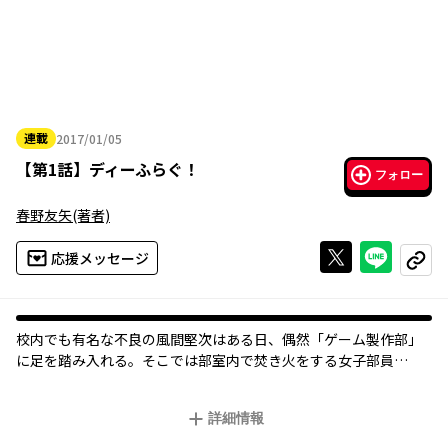
連載
2017/01/05
2017年01月05日
【
第1話
】
ディーふらぐ！
フォロー
春野友矢
(著者)
Xで投稿する
ライン
応援メッセージ
コピー
校内でも有名な不良の風間堅次はある日、偶然「ゲーム製作部」
に足を踏み入れる。そこでは部室内で焚き火をする女子部員
が……!? 属性持ち「ゲーム製作部」のメンバーが繰り広げる、ゲ
ーム製作とはあんまり関係ないハイテンションギャグ!!
詳細情報