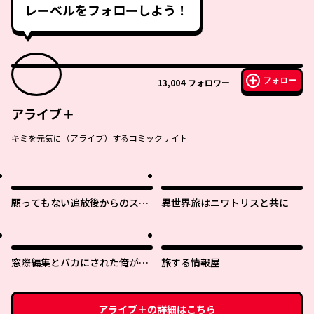
レーベルをフォローしよう！
フォロー
13,004
フォロワー
アライブ＋
キミを元気に（アライブ）するコミックサイト
願ってもない追放後からのスロ
異世界旅はニワトリスと共に
ーライフ？ 〜引退したはずが成
り行きで美少女ギャルの師匠に
なったらなぜかめちゃくちゃ懐
かれた〜
窓際編集とバカにされた俺が、
旅する情報屋
双子ＪＫと同居することになっ
た
アライブ＋
の詳細はこちら