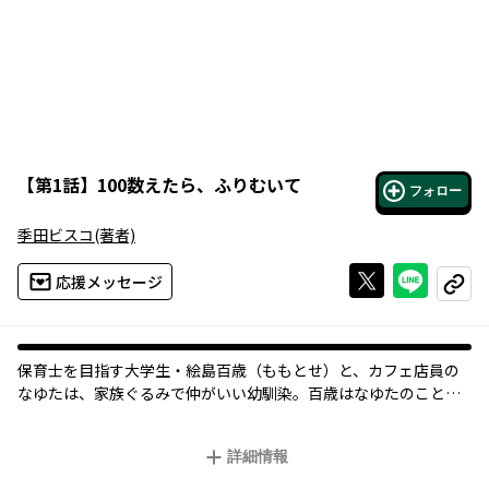
【
第1話
】
100数えたら、ふりむいて
フォロー
季田ビスコ
(著者)
Xで投稿する
ライン
応援メッセージ
コピー
保育士を目指す大学生・絵島百歳（ももとせ）と、カフェ店員の
なゆたは、家族ぐるみで仲がいい幼馴染。百歳はなゆたのことが
ずっと好きだったが、叶わぬ恋心だと気持ちに蓋をしていた。一
方のなゆたは、明るく幸せな家族に囲まれた百歳のことをずっと
詳細情報
眩しく感じていて――。