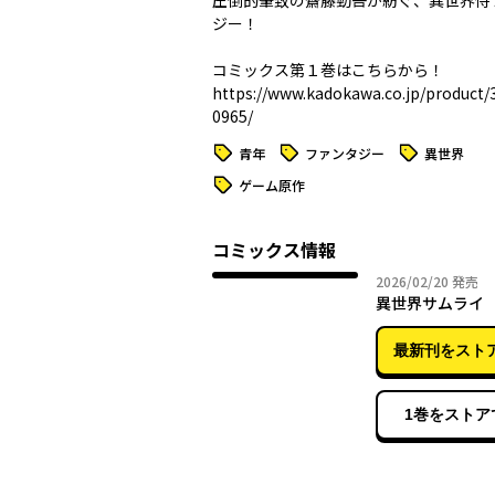
圧倒的筆致の齋藤勁吾が紡ぐ、異世界侍
ジー！
コミックス第１巻はこちらから！
https://www.kadokawa.co.jp/product
0965/
タグ
タグ
タグ
青年
ファンタジー
異世界
タグ
ゲーム原作
コミックス情報
2026年
2026/02/20
発売
異世界サムライ
最新刊をスト
1巻をストア