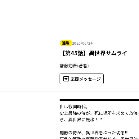
連載
2026/06/24
2026年06月24日
【
第45話
】
異世界サムライ
齋藤勁吾
(著者)
応援メッセージ
世は戦国時代。
史上最強の侍が、死に場所を求めて放浪―
ら、異世界に転移！？
無敵の侍が、異世界をぶった切る!!!