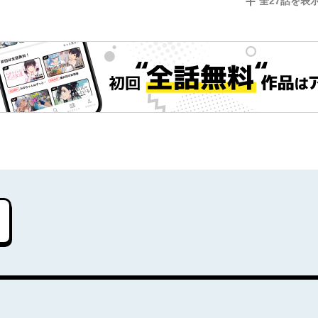
全
27
話を表