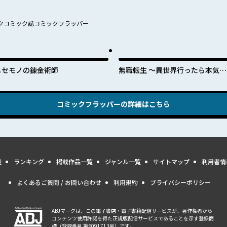
クコミック誌コミックフラッパー
ニセモノの錬金術師
無職転生 ～異世界行ったら本気だ
す～
コミックフラッパー
の詳細はこちら
量
ランキング
掲載作品一覧
ジャンル一覧
サイトマップ
利用者情
よくあるご質問 / お問い合わせ
利用規約
プライバシーポリシー
ABJマークは、この電子書店・電子書籍配信サービスが、著作権者から
コンテンツ使用許諾を得た正規版配信サービスであることを示す登録商
標（登録番号 第6091713号）です。