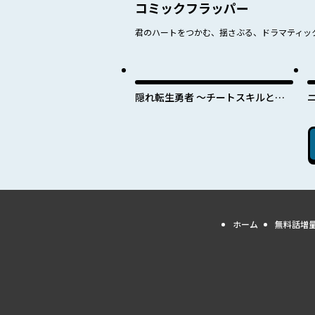
コミックフラッパー
君のハートをつかむ、揺さぶる、ドラマティッ
隠れ転生勇者 ～チートスキルと勇
者ジョブを隠して第二の人生を楽し
んでやる！～
ホーム
無料話増