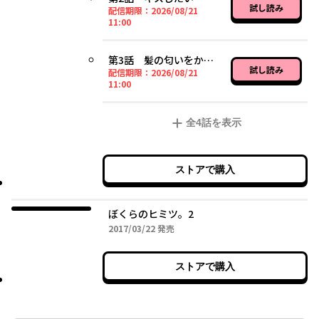
試し読み
配信期限：
2026/08/21
2026年08月21日 11時00分
11:00
第3話 髪の匂いをかぎたい
試し読み
配信期限：
2026/08/21
2026年08月21日 11時00分
11:00
全
4
話を表示
ストアで購入
ぼくらのヒミツ。2
2017年03月22日
2017/03/22
発売
ストアで購入