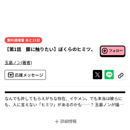
無料話増量
あと13日
【
第1話 脚に触りたい
】
ぼくらのヒミツ。
フォロー
玉島ノン
(著者)
Xで投稿する
ライン
応援メッセージ
コピー
なんでも許してもらえがちな存在、イケメン。でも本当は彼らに
も、人に言えない「ヒミツ」があるのかも……？ 玉島ノンが描
く、衝撃の暴露系ラブコメディ★
詳細情報