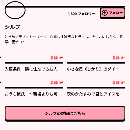
フォロー
4,600
フォロワー
シルフ
ときめくラブストーリーも、心震わす鮮烈なドラマも。今ここにしかない物
語、更新中！
最新UP!
最新UP!
最新UP!
最新UP!
入居条件：隣に住んでる友人と
小さな星《ひかり》のダイニン
必ず仲良くしてください
グ クチーナ・ルーチェ
最新UP!
最新UP!
最新UP!
最新UP!
おうち彼氏 ～職場よりも可愛
夜のかたすみで君とアイスを
いあなた～
シルフ
の詳細はこちら