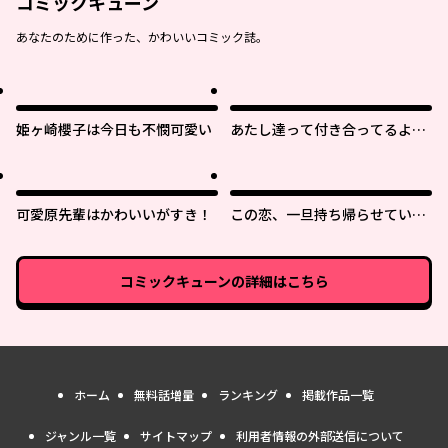
コミックキューン
あなたのために作った、かわいいコミック誌。
姫ヶ崎櫻子は今日も不憫可愛い
あたし達って付き合ってるよ
ね!?
可愛原先輩はかわいいがすき！
この恋、一旦持ち帰らせていた
だきます！
コミックキューン
の詳細はこちら
ホーム
無料話増量
ランキング
掲載作品一覧
ジャンル一覧
サイトマップ
利用者情報の外部送信について