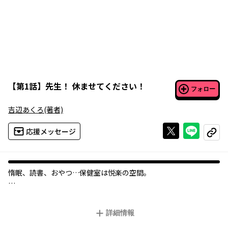
【
第1話
】
先生！ 休ませてください！
フォロー
吉辺あくろ
(著者)
Xで投稿する
ライン
応援メッセージ
コピー
惰眠、読書、おやつ…保健室は悦楽の空間。
ここは、とある学校の保健室。
やってくるのは根暗系文学少女、お気楽不良少女、
詳細情報
天然体育会系少女、病弱系お嬢様、さらに合法ロリまで……？