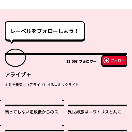
レーベルをフォローしよう！
フォロー
13,003
フォロワー
アライブ＋
キミを元気に（アライブ）するコミックサイト
願ってもない追放後からのスロ
異世界旅はニワトリスと共に
ーライフ？ 〜引退したはずが成
り行きで美少女ギャルの師匠に
なったらなぜかめちゃくちゃ懐