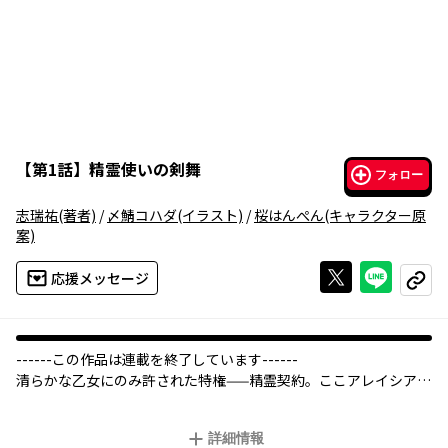
【
第1話
】
精霊使いの剣舞
フォロー
志瑞祐
(著者)
/
〆鯖コハダ
(イラスト)
/
桜はんぺん
(キャラクター原
案)
Xで投稿する
ライン
応援メッセージ
コピー
------この作品は連載を終了しています------
清らかな乙女にのみ許された特権——精霊契約。ここアレイシア精
霊学院では、精霊使いとして訓練を積んできた貴族の令嬢たちが
集められ、エリート教育を受けていた。少年カミトは、ふとした
詳細情報
事故から学院生の少女・クレアの水浴びを覗き、さらに彼女が求