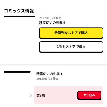
めていた精霊と代わりに契約してしまう。なんと、カミトはこの
世界ではありえない男の精霊使いであった。精霊を奪った責任と
コミックス情報
いうことで、クレアの契約精霊になるはめになってしまったカミ
2017年03月23日
2017/03/23
発売
ト……。箱入りお嬢様たちの学園に放り込まれたカミトの運命は!?
精霊使いの剣舞 6
刻印輝くエレメンタル・ファンタジー！ MF文庫J大ヒットフ
ァンタジーラノベをコミカライズ
最新刊をストアで購入
1巻をストアで購入
精霊使いの剣舞 1
2013年03月01日
2013/03/01
発売
試し読み
第1話