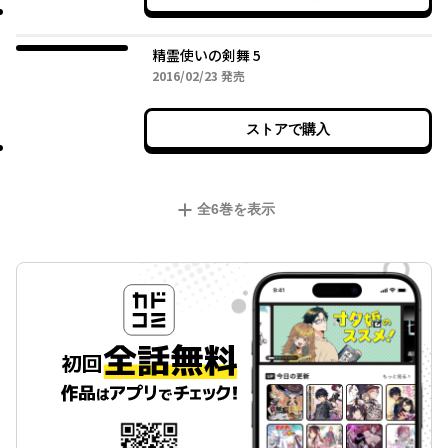
精霊使いの剣舞 5
2016年02月23日
2016/02/23
発売
ストアで購入
全
6
巻を表示