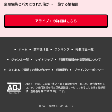
かれた〜
窓際編集とバカにされた俺が、
旅する情報屋
双子ＪＫと同居することになっ
た
アライブ＋
の詳細はこちら
ホーム
無料話増量
ランキング
掲載作品一覧
ジャンル一覧
サイトマップ
利用者情報の外部送信について
よくあるご質問 / お問い合わせ
利用規約
プライバシーポリシー
ABJマークは、この電子書店・電子書籍配信サービスが、著作権者から
コンテンツ使用許諾を得た正規版配信サービスであることを示す登録商
標（登録番号 第6091713号）です。
© KADOKAWA CORPORATION