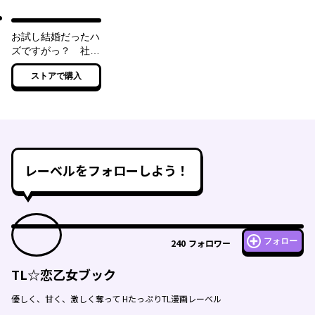
お試し結婚だったハ
ズですがっ？ 社長
がダンナになったら
ストアで購入
意外と肉食だった件
【特典ＳＳ付き】
レーベルをフォローしよう！
フォロー
240
フォロワー
TL☆恋乙女ブック
優しく、甘く、激しく奪って HたっぷりTL漫画レーベル