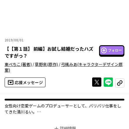
2019/08/01
2019年08月01日
【
【第１話】 前編
】
お試し結婚だったハズ
フォロー
ですがっ？
東ぺちこ
(著者)
/
草野來
(原作)
/
弓槻みあ
(キャラクターデザイン原
案)
Xで投稿する
ライン
応援メッセージ
コピー
女性向け恋愛ゲームのプロデューサーとして、バリバリ仕事をし
てきた清川るい。
しかし、新婚生活をテーマにした新作ゲームが大コケ！周囲から
のプレッシャーや仕事の行き詰まりを感じ始めていた最中、会社
詳細情報