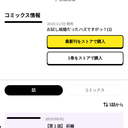
で行われたストレスチェックにひっかかり、まさかの１ヶ月の休
職を余儀なくされる。休職前夜、一人パブで呑んでいると、３年
前自身の初ヒット作のデザイナーを手がけてくれた10歳年上の社
コミックス情報
長・海老塚累が現れ…。
2023年11月03日
2023/11/03
発売
「１ヶ月間、結婚生活とやらをやってみない？」
お試し結婚だったハズですがっ？(2)
オトナの包容力で丹念でじっくりとした愛撫とセックスを施さ
れ、突然の擬似結婚の提案をつい承諾してしまい…!?
最新刊をストアで購入
草野來による大人気オトメ系ノベル『お試し結婚だったハズです
がっ? 社長がダンナになったら意外と肉食だった件』（ジュエル文
1巻をストアで購入
庫刊）を、実力派・東ぺちこが描く、待望のコミカライズ！
甘さも、Hさもぎゅ～っと濃度凝縮して、 仕事に疲れた乙女にひ
と時の幸せをお届けします☆
話
コミックス
1話から
2019年08月01日
2019/08/01
【第１話】 前編