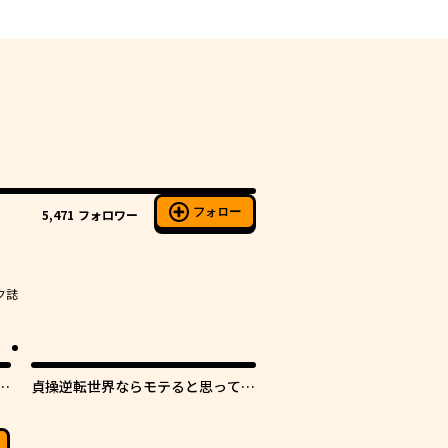
フォロー
5,471
フォロワー
ク誌
し
貞操逆転世界ならモテると思ってい
たら