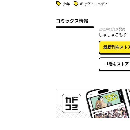
タグ
タグ
少年
ギャグ・コメディ
コミックス情報
2023年
2023/03/10
発売
しゃしゃごもり
最新刊をスト
1巻をストア