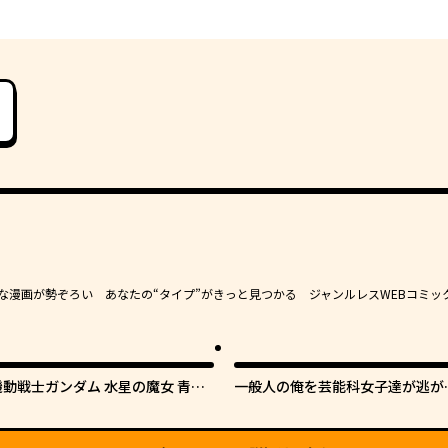
豊かな漫画が勢ぞろい あなたの“タイプ”がきっと見つかる ジャンルレスWEBコミッ
機動戦士ガンダム 水星の魔女 青春
一般人の俺を芸能科女子達が逃が
フロンティア
てくれない件。