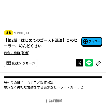
連載
2019/08/14
2019年08月14日
【
第2話：はじめてのゴースト退治
】
このヒ
フォロー
ーラー、めんどくさい
丹念に発酵
(著者)
Xで投稿する
ライン
応援メッセージ
コピー
令和の奇跡!? TVアニメ製作決定!!!
悪気なく失礼な言動をする美少女ヒーラー・カーラと、
剣術よりツッコミの腕が立つ甲冑剣士・アルヴィンの
異世界ポンコツ冒険者コメディ!!!
詳細情報