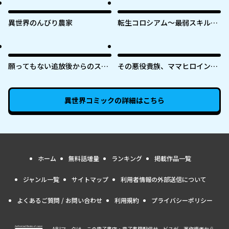
異世界のんびり農家
転生コロシアム～最弱スキルで
最強の女たちを攻略して奴隷ハ
ーレム作ります～
願ってもない追放後からのスロ
その悪役貴族、ママヒロインが
ーライフ？ 〜引退したはずが成
好きすぎる ～真摯な努力で最強
り行きで美少女ギャルの師匠に
となり不遇な推しキャラ助けま
なったらなぜかめちゃくちゃ懐
くる～
異世界コミック
の詳細はこちら
かれた〜
ホーム
無料話増量
ランキング
掲載作品一覧
ジャンル一覧
サイトマップ
利用者情報の外部送信について
よくあるご質問 / お問い合わせ
利用規約
プライバシーポリシー
ABJマークは、この電子書店・電子書籍配信サービスが、著作権者から