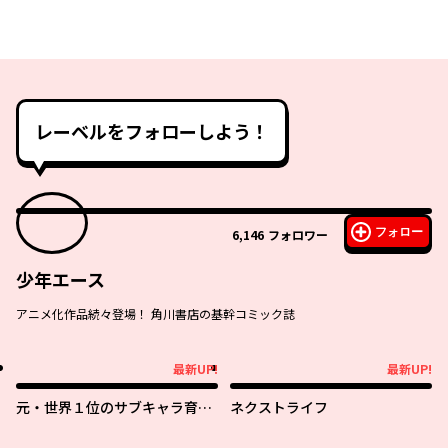
レーベルをフォローしよう！
フォロー
6,146
フォロワー
少年エース
アニメ化作品続々登場！ 角川書店の基幹コミック誌
最新UP!
最新UP!
最新UP!
最新UP!
元・世界１位のサブキャラ育成
ネクストライフ
日記 ～廃プレイヤー、異世界を
攻略中！～