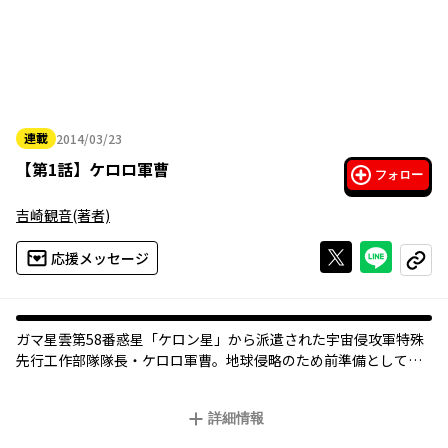
連載
2014/03/23
2014年03月23日
【
第1話
】
ケロロ軍曹
フォロー
吉崎観音
(著者)
Xで投稿する
ライン
応援メッセージ
コピー
ガマ星雲第58番惑星「ケロン星」から派遣された宇宙侵攻軍特殊
先行工作部隊隊長・ケロロ軍曹。地球侵略のため前準備として日
向家に潜入したケロロ軍曹だったが、そこに住む冬樹と夏美にあ
っさりと捕獲されてしまい…！！
詳細情報