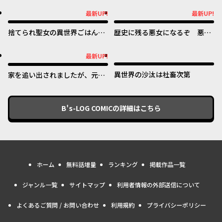
最新UP!
最新UP!
最新UP!
最新UP!
捨てられ聖女の異世界ごはん
歴史に残る悪女になるぞ 悪役
旅 隠れスキルでキャンピング
令嬢になるほど王子の溺愛は加
カーを召喚しました
速するようです！
最新UP!
最新UP!
異世界の沙汰は社畜次第
家を追い出されましたが、元気
に暮らしています ~チートな魔
法と前世知識で快適便利なセカ
ンドライフ！~
B's-LOG COMIC
の詳細はこちら
ホーム
無料話増量
ランキング
掲載作品一覧
ジャンル一覧
サイトマップ
利用者情報の外部送信について
よくあるご質問 / お問い合わせ
利用規約
プライバシーポリシー