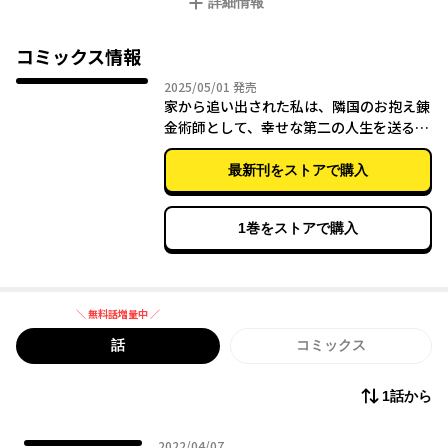
詳細情報
が、本人に自覚はないものの実は錬金術の才能はピカイチ
で……。家を追い出されるも隣国の王子にスカウトされ、国家お
抱えの錬金術師に!?
コミックス情報
2025年05月01日
2025/05/01
発売
家から追い出された私は、隣国のお抱え錬
金術師として、幸せな第二の人生を送る事
にしました！ 05
最新刊をストアで購入
1巻をストアで購入
＼ 無料話増量中 ／
無料話増量中
話
コミックス
1話から
2022年04月07日
2022/04/07