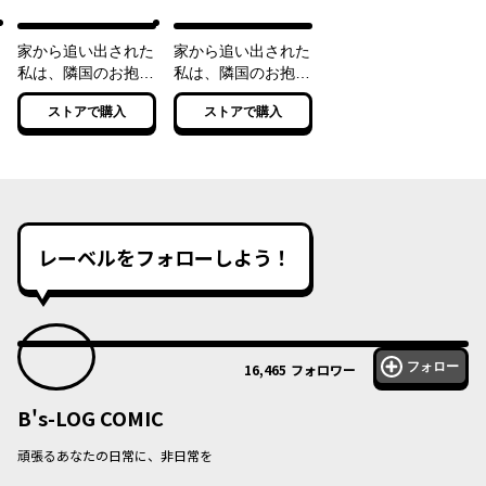
家から追い出された
家から追い出された
私は、隣国のお抱え
私は、隣国のお抱え
錬金術師として、幸
錬金術師として、幸
ストアで購入
ストアで購入
せな第二の人生を送
せな第二の人生を送
る事にしました！
る事にしました！
２
レーベルをフォローしよう！
フォロー
16,465
フォロワー
B's-LOG COMIC
頑張るあなたの日常に、非日常を