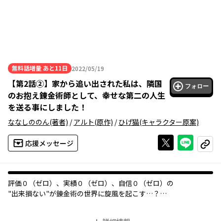
無料話増量
あと11日
2022/05/19
2022年05月19日
【
第2話②
】
家から追い出された私は、隣国
フォロー
のお抱え錬金術師として、幸せな第二の人生
を送る事にしました！
ななしののん
(著者)
/
アルト
(原作)
/
ひげ猫
(キャラクター原案)
Xで投稿する
ライン
応援メッセージ
コピー
評価０（ゼロ）、実績０（ゼロ）、自信０（ゼロ）の
"出来損ない"が錬金術の世界に旋風を起こす…？
錬金術師の一族に生まれたが家族から疎まれていたサーシャ。だ