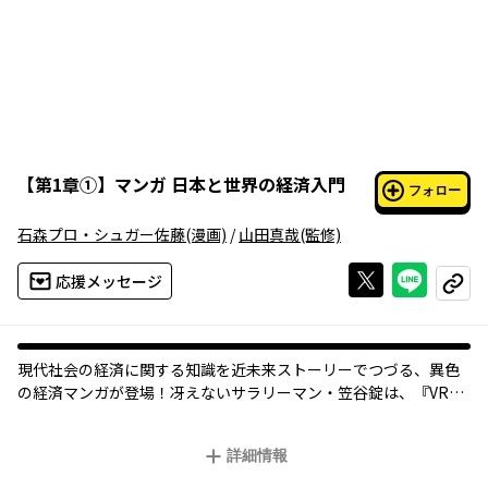
【
第1章①
】
マンガ 日本と世界の経済入門
フォロー
石森プロ・シュガー佐藤
(漫画)
/
山田真哉
(監修)
Xで投稿する
ライン
応援メッセージ
コピー
現代社会の経済に関する知識を近未来ストーリーでつづる、異色
の経済マンガが登場！冴えないサラリーマン・笠谷錠は、『VR学
習ソフト 日本と世界の経済入門』の体験モニターとして仮想世
界に入ることになるが――!?
詳細情報