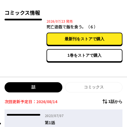
プレイヤーネーム、幽鬼《ユウキ》。17歳。
コミックス情報
選んだ居場所は、殺人ゲーム。
2026年07月23日
2026/07/23
発売
メイド服を着て死の館から脱出を図ったり、
死亡遊戯で飯を食う。（６）
バニーガール姿でほかのプレイヤーと殺し合ったり、
そんなことをして得た賞金で生活する日々。
最新刊をストアで購入
なんとなく、でも、“ここ”に決めた。
めくるめく死線を切り抜けて、前人未踏の「99連勝」を目指せ。
1巻をストアで購入
話
コミックス
次回更新予定日：2026/08/14
1話から
2023年07月07日
2023/07/07
第1話