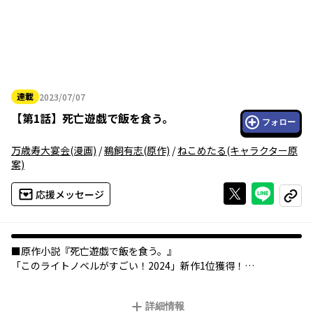
連載
2023/07/07
2023年07月07日
【
第1話
】
死亡遊戯で飯を食う。
フォロー
万歳寿大宴会
(漫画)
/
鵜飼有志
(原作)
/
ねこめたる
(キャラクター原
案)
Xで投稿する
ライン
応援メッセージ
コピー
■原作小説『死亡遊戯で飯を食う。』
「このライトノベルがすごい！2024」新作1位獲得！
――あそびましょう、命をかけて。
詳細情報
美少女達のデスゲーム最前線、開幕!!