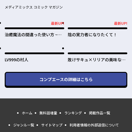
メディアミックス コミック マガジン
最新UP!
最新UP!
最新UP!
最新UP!
治癒魔法の間違った使い方 ~戦
陰の実力者になりたくて！
場を駆ける回復要員~
LV999の村人
敗けサキュ×リリアの美味なる
夜
コンプエース
の詳細はこちら
ホーム
無料話増量
ランキング
掲載作品一覧
ジャンル一覧
サイトマップ
利用者情報の外部送信について