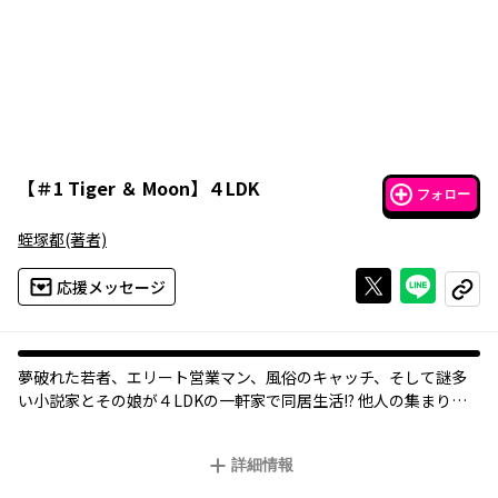
【
＃1 Tiger ＆ Moon
】
４LDK
フォロー
蛭塚都
(著者)
Xで投稿する
ライン
応援メッセージ
コピー
夢破れた若者、エリート営業マン、風俗のキャッチ、そして謎多
い小説家とその娘が４LDKの一軒家で同居生活!? 他人の集まりだ
からこそ見えてくる人の優しさ、悲しさ、憎しみ…ワケありの男4
人+少女1人が都会の片隅で繰り広げるヒューマンドラマ。
詳細情報