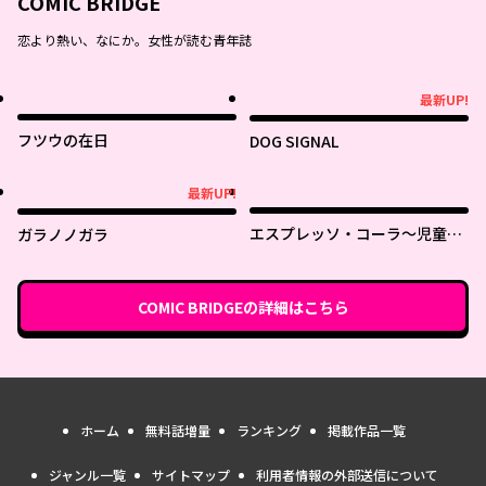
COMIC BRIDGE
恋より熱い、なにか。女性が読む青年誌
最新UP!
最新UP!
フツウの在日
DOG SIGNAL
最新UP!
最新UP!
エスプレッソ・コーラ～児童発
ガラノノガラ
達支援ももの木スクール～
COMIC BRIDGE
の詳細はこちら
ホーム
無料話増量
ランキング
掲載作品一覧
ジャンル一覧
サイトマップ
利用者情報の外部送信について