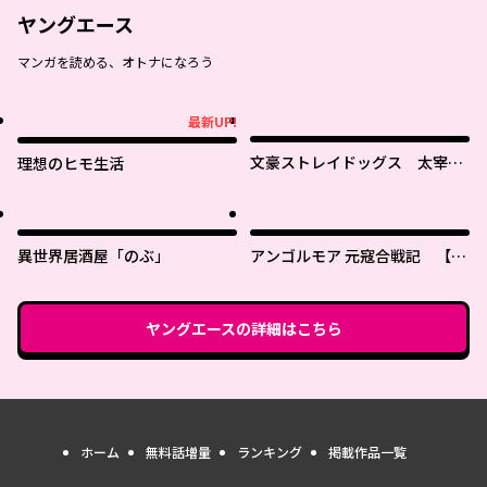
ヤングエース
マンガを読める、オトナになろう
最新UP!
最新UP!
文豪ストレイドッグス 太宰を
理想のヒモ生活
拾った日
異世界居酒屋「のぶ」
アンゴルモア 元寇合戦記 【博
多編】
ヤングエース
の詳細はこちら
ホーム
無料話増量
ランキング
掲載作品一覧