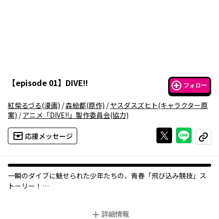
【
episode 01
】
DIVE!!
フォロー
紅柴るづる
(漫画)
/
森絵都
(原作)
/
ヤスダスズヒト
(キャラクター原
案)
/
アニメ「DIVE!!」製作委員会
(協力)
Xで投稿する
ライン
応援メッセージ
コピー
一瞬のダイブに魅せられた少年たちの、青春「飛び込み競技」ス
トーリー！
少年・知季が魅了されたのは、高さ10メートルの台からダイブし
刹那の演技を競う「飛び込み競技」。ダイビングクラブの経営危
詳細情報
機をきっかけに、オリンピック出場を目指すことになった少年た