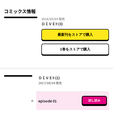
ちの熱い青春物語！
コミックス情報
2018年09月04日
2018/09/04
発売
ＤＩＶＥ!! (3)
最新刊をストアで購入
1巻をストアで購入
ＤＩＶＥ!! (1)
2017年08月04日
2017/08/04
発売
試し読み
episode 01