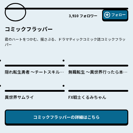
フォロー
3,910
フォロワー
コミックフラッパー
君のハートをつかむ、揺さぶる、ドラマティックコミック誌コミックフラッ
パー
隠れ転生勇者 ～チートスキルと
無職転生 ～異世界行ったら本気
勇者ジョブを隠して第二の人生
だす～
を楽しんでやる！～
異世界サムライ
FX戦士くるみちゃん
コミックフラッパー
の詳細はこちら