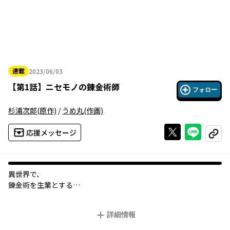
連載
2023/06/03
2023年06月03日
【
第1話
】
ニセモノの錬金術師
フォロー
杉浦次郎
(原作)
/
うめ丸
(作画)
Xで投稿する
ライン
応援メッセージ
コピー
異世界で、
錬金術を生業とする
ひとりの人間が
おりました――。
詳細情報