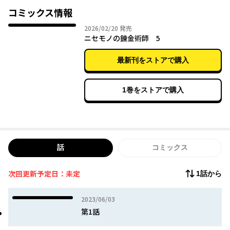
錬金術×呪術×奴隷×エルフ×転生×神様×チート×バトル……
コミックス情報
ファンタジーのすべてが詰まった作品が、圧倒的筆致により連載
2026年02月20日
2026/02/20
発売
開始！
ニセモノの錬金術師 5
最新刊をストアで購入
1巻をストアで購入
話
コミックス
次回更新予定日：未定
1話から
2023年06月03日
2023/06/03
第1話