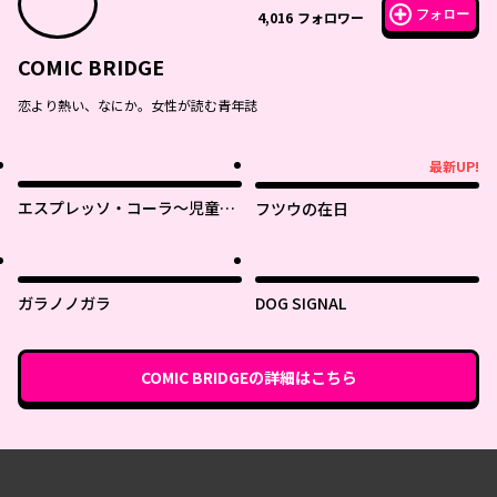
フォロー
4,016
フォロワー
COMIC BRIDGE
恋より熱い、なにか。女性が読む青年誌
最新UP!
最新UP!
エスプレッソ・コーラ～児童発
フツウの在日
達支援ももの木スクール～
ガラノノガラ
DOG SIGNAL
COMIC BRIDGE
の詳細はこちら