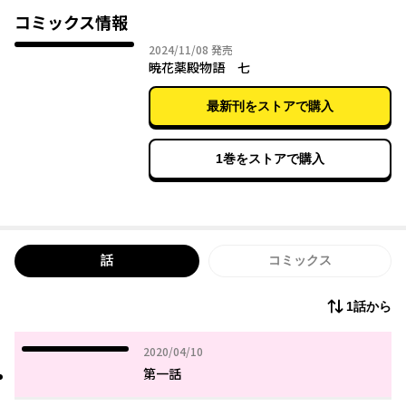
コミックス情報
2024年11月08日
2024/11/08
発売
暁花薬殿物語 七
最新刊をストアで購入
1巻をストアで購入
話
コミックス
1話から
2020年04月10日
2020/04/10
第一話