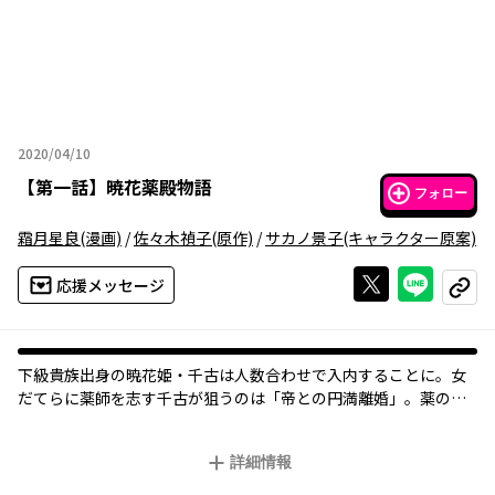
2020/04/10
2020年04月10日
【
第一話
】
暁花薬殿物語
フォロー
霜月星良
(漫画)
/
佐々木禎子
(原作)
/
サカノ景子
(キャラクター原案)
Xで投稿する
ライン
応援メッセージ
コピー
下級貴族出身の暁花姫・千古は人数合わせで入内することに。女
だてらに薬師を志す千古が狙うのは「帝との円満離婚」。薬の知
識をフル活用して帝を遠ざけようと奮闘するが、大貴族出身の后
候補たちが起こす正后争いに巻き込まれ、さらに思わぬ災難に見
詳細情報
舞われ…変わり者の姫が繰り広げる平安宮廷ファンタジー。