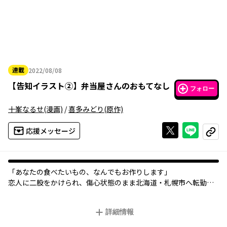
連載
2022/08/08
2022年08月08日
【
告知イラスト②
】
弁当屋さんのおもてなし
フォロー
十峯なるせ
(漫画)
/
喜多みどり
(原作)
Xで投稿する
ライン
応援メッセージ
コピー
「あなたの食べたいもの、なんでもお作りします」
恋人に二股をかけられ、傷心状態のまま北海道・札幌市へ転勤し
たOLの千春。
仕事帰りに彼女はふと、路地裏にひっそり佇む『くま弁』へ立ち
詳細情報
寄る。
そこで内なる願いを叶える「魔法のお弁当」の作り手・ユウと出