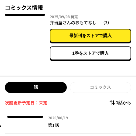
会った千春は、
コミックス情報
凍った心が解けていくのを感じて――？
2025年09月08日
2025/09/08
発売
おなかも心もいっぱいな、北のお弁当ものがたり完全コミカライ
弁当屋さんのおもてなし （3）
ズ！
最新刊をストアで購入
1巻をストアで購入
話
コミックス
次回更新予定日：未定
1話から
2020年06月19日
2020/06/19
第1話