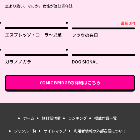
恋より熱い、なにか。女性が読む青年誌
最新UP!
最新UP!
エスプレッソ・コーラ～児童発
フツウの在日
達支援ももの木スクール～
ガラノノガラ
DOG SIGNAL
COMIC BRIDGE
の詳細はこちら
ホーム
無料話増量
ランキング
掲載作品一覧
ジャンル一覧
サイトマップ
利用者情報の外部送信について