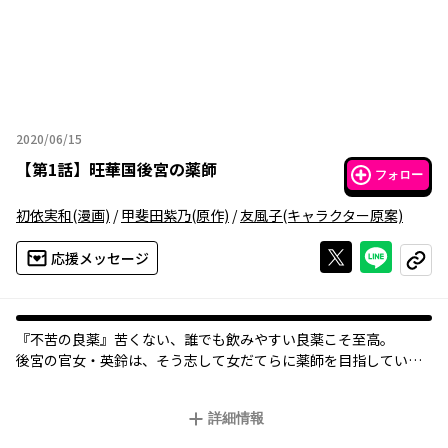
2020/06/15
2020年06月15日
【
第1話
】
旺華国後宮の薬師
フォロー
初依実和
(漫画)
/
甲斐田紫乃
(原作)
/
友風子
(キャラクター原案)
Xで投稿する
ライン
応援メッセージ
コピー
『不苦の良薬』――苦くない、誰でも飲みやすい良薬こそ至高。
後宮の官女・英鈴は、そう志して女だてらに薬師を目指してい
る。
ある日、後宮で薬茶を売り始めると、珍しい処方に興味を持った
詳細情報
皇帝から呼び出される。
すると、「甘党の余のために、苦い薬を飲みやすくしてほしい」