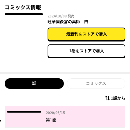
と、皇帝専属のお薬係に任命された。
コミックス情報
処方を気に入られた喜びも束の間、妃に昇格すると言われてしま
2024年10月08日
2024/10/08
発売
い……？
旺華国後宮の薬師 四
「私が目指しているのは、妃ではなく薬師です！」
皇帝のお気に入りが「おいしい処方」を掲げて活躍する、中華お
最新刊をストアで購入
くすり物語！
1巻をストアで購入
話
コミックス
1話から
2020年06月15日
2020/06/15
第1話