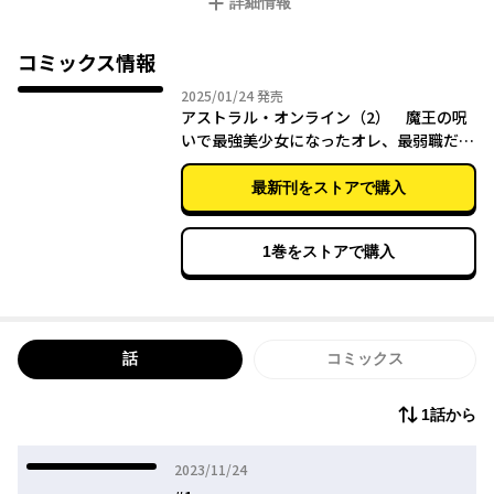
詳細情報
きなりラスボスの魔王と戦うことに。その上、魔王から呪いをか
けられて銀髪碧眼の女子にTSしてしまって―――!? 現実世界をも巻き
込んだ新たなるVRMMOファンタジー開幕!!!!
コミックス情報
2025年01月24日
2025/01/24
発売
アストラル・オンライン（2） 魔王の呪
いで最強美少女になったオレ、最弱職だが
チートスキルで超成長して無双する
最新刊をストアで購入
1巻をストアで購入
話
コミックス
1話から
2023年11月24日
2023/11/24