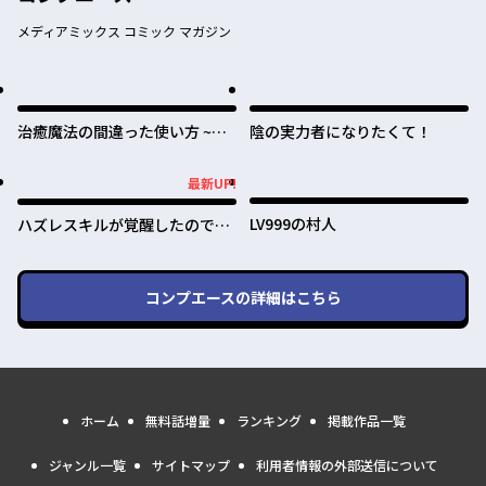
メディアミックス コミック マガジン
治癒魔法の間違った使い方 ~戦
陰の実力者になりたくて！
場を駆ける回復要員~
最新UP!
最新UP!
LV999の村人
ハズレスキルが覚醒したので、
虐げられた過去を自由な人生に
反転（リバース）します！
コンプエース
の詳細はこちら
ホーム
無料話増量
ランキング
掲載作品一覧
ジャンル一覧
サイトマップ
利用者情報の外部送信について