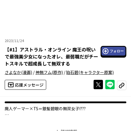
2023/11/24
2023年11月24日
【
#1
】
アストラル・オンライン 魔王の呪い
フォロー
で最強美少女になったオレ、最弱職だがチー
トスキルで超成長して無双する
さよなか
(漫画)
/
神無フム
(原作)
/
珀石碧
(キャラクター原案)
Xで投稿する
ライン
応援メッセージ
コピー
廃人ゲーマー×TS＝銀髪碧眼の無双女子!???
廃人ゲーマーの男子高校生・上條蒼空（かみじょう・そら）は神
ゲーと話題のVRMMO〈アストラル・オンライン〉を開始直後、い